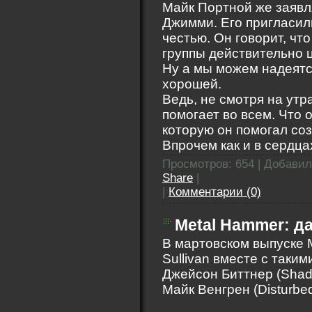
Майк Портной же заявл
Джимми. Его пригласили
честью. Он говорит, чт
группы действительно 
Ну а мы можем надеятс
хорошей.
Ведь, не смотря на утр
помогает во всем. Что 
которую он помогал соз
Впрочем как и в сердцах
Просмотров: 654 | Добави
Share
|
|
Комментарии (0)
Metal Hammer: 
В мартовском выпуске 
Sullivan вместе с таки
Джейсон Биттнер (Shado
Майк Венгрен (Disturbed)