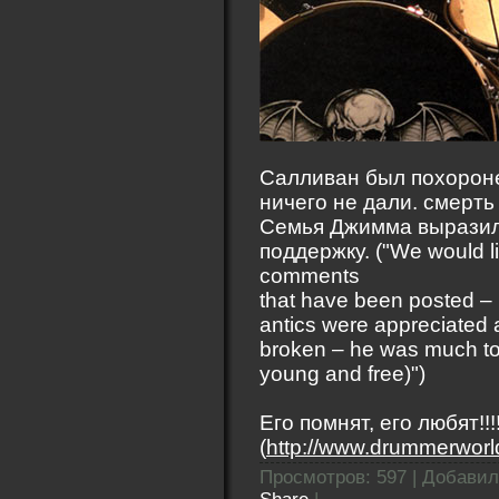
Салливан был похороне
ничего не дали. смерт
Семья Джимма выразила
поддержку. ("We would lik
comments
that have been posted – i
antics were appreciated 
broken – he was much too
young and free)")
Его помнят, его любят!!!
(
http://www.drummerwor
Просмотров: 597 | Добави