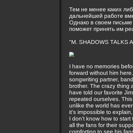
Тем не менее каких ли
дальнейшей работе вме
Однако в своем письме
поможет принять им ре
"M. SHADOWS TALKS 
I have no memories befor
forward without him here. 
songwriting partner, ban
brother. The crazy thing
have told our favorite Ji
repeated ourselves. This
unlike the world has eve
it’s impossible to explain,
I don’t know how to start 
all the fans for their sup
comforting to see his fan