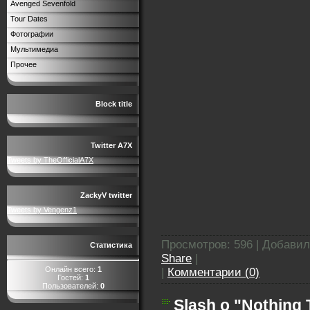
Avenged Sevenfold
Tour Dates
Фотографии
Мультимедиа
Прочее
Block title
Twitter A7X
Tweets by TheOfficialA7X
ZackyV twitter
Tweets by Vengenz1
Просмотров: 596 | Добави
Статистика
Share
|
Онлайн всего:
1
|
Комментарии (0)
Гостей:
1
Пользователей:
0
Slash о "Nothing