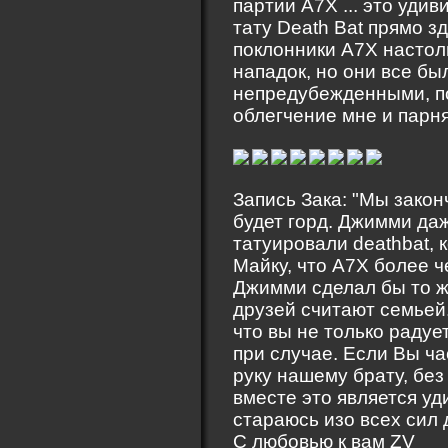
партии A7X ... это уди
тату Death Bat прямо зд
поклонники A7X настоль
нападок, но они все бы
непредубежденными, пон
облегчение мне и парням
Запись Зака: "Мы зако
будет горд. Джимми да
татуировали deathbat, 
Майку, что A7X более ч
Джимми сделал бы то ж
друзей считают семьей.
что вы не только радуе
при случае. Если Вы ча
руку нашему брату, без
вместе это является уд
стараюсь изо всех сил 
С любовью к вам ZV