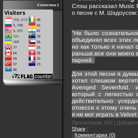
Слэш рассказал Music R
Статистика 2
о песне с М. Шэдоусом
"Не было сознательно
объединял всех этих л
но как только я начал
раньше,все они моего 
парней.
Для этой песни я дума
хотел слишком вертет
Avenged Sevenfold,
который с легкостью 
действительно усерд
отнесся к этому очень
я не мог играть в Velvet
Просмотров: 620 | Добави
Share
|
|
Комментарии (0)