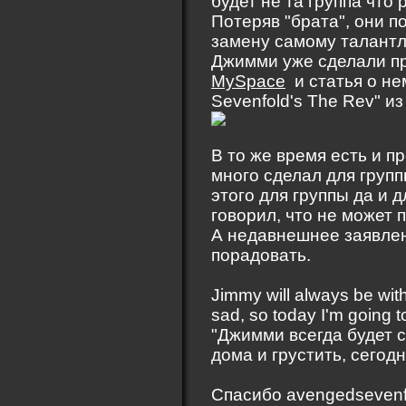
будет не та группа что
Потеряв "брата", они п
замену самому талантли
Джимми уже сделали пр
MySpace
и статья о нем
Sevenfold's The Rev" из
В то же время есть и п
много сделал для группы
этого для группы да и 
говорил, что не может 
А недавнешнее заявлен
порадовать.
Jimmy will always be with
sad, so today I'm going to
"Джимми всегда будет с
дома и грустить, сегод
Спасибо avengedsevenf