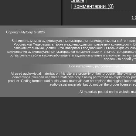
Share
|
|
Комментарии (0)
1-
Copyright MyCorp © 2026
Все используемые аудиовизуальные материалы, размещенные на сайте, являю
Российской Федерации, а также международными правовыми конвенциями. Вы 
ознакомительными целями. Эти материалы предназначены только для ознако
кодирования аудиовизуальных материалов не может заменить качество оригинал
оставляете у себя в каком-либо виде эти аудиовизуальные материалы, но не п
повлечь за собой уг
Все материалы, расположенные на сайте 
All used audio-visual materials on this site are property of their producer (the owner 
conventions.
You can use these materials only if using performed an exploratory p
product.
Coding format used audio-visual materials can not replace the original license
audio-visual materials, but do not get the proper license reco
All materials posted on the website ma