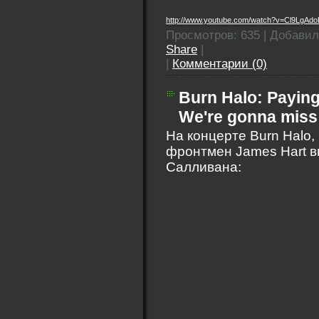
http://www.youtube.com/watch?v=Cl9LgAd
Просмотров: 635 | Добави
Share
|
|
Комментарии (0)
Burn Halo: Paying
We're gonna miss 
На концерте Burn Halo,
фронтмен James Hart в
Салливана: