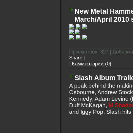
New Metal Hammer
March/April 2010
Просмотров: 827 | Добави
Share
|
|
Комментарии (0)
Slash Album Trail
A peak behind the making 
Osbourne, Andrew Stockda
Kennedy, Adam Levine (M
Duff McKagan,
M Shadow
and Iggy Pop. Slash hits 