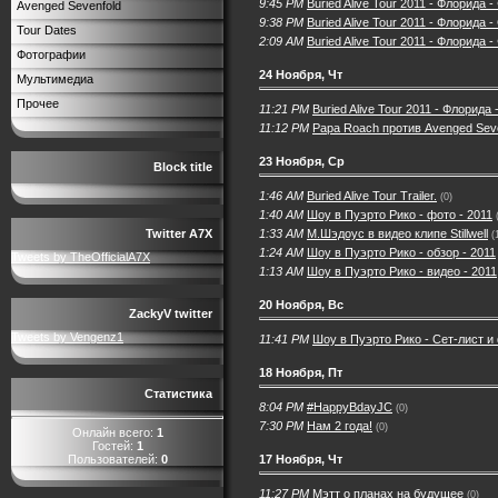
9:45 PM
Buried Alive Tour 2011 - Флорида
Avenged Sevenfold
9:38 PM
Buried Alive Tour 2011 - Флорида 
Tour Dates
2:09 AM
Buried Alive Tour 2011 - Флорида -
Фотографии
24 Ноября, Чт
Мультимедиа
Прочее
11:21 PM
Buried Alive Tour 2011 - Флорида
11:12 PM
Papa Roach против Avenged Sev
23 Ноября, Ср
Block title
1:46 AM
Buried Alive Tour Trailer.
(0)
1:40 AM
Шоу в Пуэрто Рико - фото - 2011
1:33 AM
М.Шэдоус в видео клипе Stillwell
Twitter A7X
(
1:24 AM
Шоу в Пуэрто Рико - обзор - 2011
Tweets by TheOfficialA7X
1:13 AM
Шоу в Пуэрто Рико - видео - 2011
20 Ноября, Вс
ZackyV twitter
Tweets by Vengenz1
11:41 PM
Шоу в Пуэрто Рико - Сет-лист и 
18 Ноября, Пт
Статистика
8:04 PM
#HappyBdayJC
(0)
7:30 PM
Нам 2 года!
(0)
Онлайн всего:
1
Гостей:
1
Пользователей:
0
17 Ноября, Чт
11:27 PM
Мэтт о планах на будущее
(0)