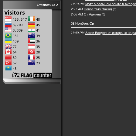
11:19 PM
Мэтт о большом опыте в Avenge
Статистика 2
2:27 AM
Новое тату Закки)
(0)
2:06 AM
От Админа
(0)
02 Ноября, Ср
11:40 PM
Закки Вендженс: интервью на р