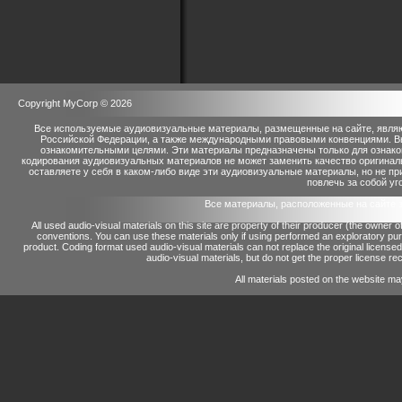
Copyright MyCorp © 2026
Все используемые аудиовизуальные материалы, размещенные на сайте, являю
Российской Федерации, а также международными правовыми конвенциями. Вы 
ознакомительными целями. Эти материалы предназначены только для ознако
кодирования аудиовизуальных материалов не может заменить качество оригинал
оставляете у себя в каком-либо виде эти аудиовизуальные материалы, но не п
повлечь за собой уг
Все материалы, расположенные на сайте 
All used audio-visual materials on this site are property of their producer (the owner 
conventions.
You can use these materials only if using performed an exploratory p
product.
Coding format used audio-visual materials can not replace the original license
audio-visual materials, but do not get the proper license reco
All materials posted on the website ma