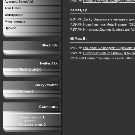
2:44 PM
Новое интервью Avenged Sevenfold
Avenged Sevenfold
Tour Dates
23 Мая, Ср
Фотографии
8:04 PM
Zacky Vengeance в интервью для
Мультимедиа
7:59 PM
Новый выпуск Metal Hammer (310
Прочее
7:57 PM
Интервью Джонни Крайста для W
08 Мая, Вт
Block title
5:55 PM
Обновление раздела Видеоклипы
5:48 PM
Несколько новых страниц в Мул
12:39 PM
Новая страница на сайте - Доп
Twitter A7X
Tweets by TheOfficialA7X
ZackyV twitter
Tweets by Vengenz1
Статистика
Онлайн всего:
1
Гостей:
1
Пользователей:
0