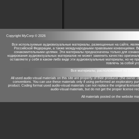
Copyright MyCorp © 2026
Все используемые аудиовизуальные материалы, размещенные на сайте, являю
Российской Федерации, а также международными правовыми конвенциями. Вы 
ознакомительными целями. Эти материалы предназначены только для ознако
кодирования аудиовизуальных материалов не может заменить качество оригинал
оставляете у себя в каком-либо виде эти аудиовизуальные материалы, но не п
повлечь за собой уг
Все материалы, расположенные на сайте 
All used audio-visual materials on this site are property of their producer (the owner 
conventions.
You can use these materials only if using performed an exploratory p
product.
Coding format used audio-visual materials can not replace the original license
audio-visual materials, but do not get the proper license reco
All materials posted on the website ma