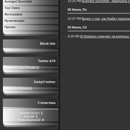
12:25 PM
Avenged Sevenfold - Malagueña S
Avenged Sevenfold
Tour Dates
05 Июня, Пн
Фотографии
12:27 PM
Видео о том, как Крайст разыгр
Мультимедиа
Прочее
03 Июня, Сб
6:25 PM
M.Shadows отвечает на вопросы 
Block title
Twitter A7X
Tweets by TheOfficialA7X
ZackyV twitter
Tweets by Vengenz1
Статистика
Онлайн всего:
1
Гостей:
1
Пользователей:
0