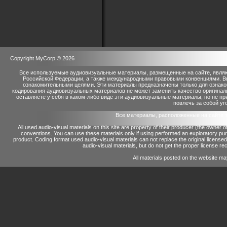
Copyright MyCorp © 2026
Все используемые аудиовизуальные материалы, размещенные на сайте, являю
Российской Федерации, а также международными правовыми конвенциями. Вы 
ознакомительными целями. Эти материалы предназначены только для ознако
кодирования аудиовизуальных материалов не может заменить качество оригинал
оставляете у себя в каком-либо виде эти аудиовизуальные материалы, но не п
повлечь за собой уг
Все материалы, расположенные на сайте 
All used audio-visual materials on this site are property of their producer (the owner 
conventions.
You can use these materials only if using performed an exploratory p
product.
Coding format used audio-visual materials can not replace the original license
audio-visual materials, but do not get the proper license reco
All materials posted on the website ma