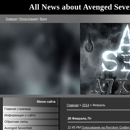
All News about Avenged Seve
Главная
|
Регистрация
|
Вход
Меню сайта
Главная
»
2014
»
Февраль
Главная страница
Информация о сайте
28 Февраля, Пт
Обратная связь
11:45 PM
Голосование на Revolver Golden
Avenged Sevenfold