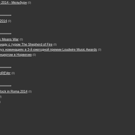
 2014 - Мельбурн
(0)
 2014
(0)
s Means War
(0)
наду с туром The Shepherd of Fire
(0)
вух номинациях в 3-й ежегодной премии Loudwire Music Awards
(0)
онцертом в Норвегию
(0)
foREVer
(0)
Rock in Roma 2014
(0)
0)
)