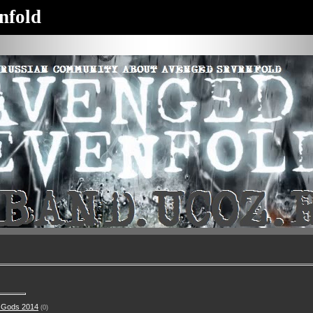
nfold
 Gods 2014
(0)