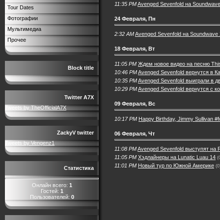
11:35 PM
Avenged Sevenfold на Soundwave
Tour Dates
Фотографии
24 Февраля, Пн
Мультимедиа
2:32 AM
Avenged Sevenfold на Soundwave
Прочее
18 Февраля, Вт
11:05 PM
Ждем новое видео на песню Thi
Block title
10:46 PM
Avenged Sevenfold вернутся в Ка
10:35 PM
Avenged Sevenfold выиграли в д
10:29 PM
Avenged Sevenfold вернутся с к
Twitter A7X
09 Февраля, Вс
Tweets by TheOfficialA7X
10:17 PM
Happy Birthday, Jimmy Sullivan #
ZackyV twitter
06 Февраля, Чт
Tweets by Vengenz1
11:08 PM
Avenged Sevenfold выступят на 
11:05 PM
Хэдлайнеры на Lunatic Luau 14
(
11:01 PM
Новый тур по Южной Америке
(0
Статистика
Онлайн всего:
1
Гостей:
1
Пользователей:
0