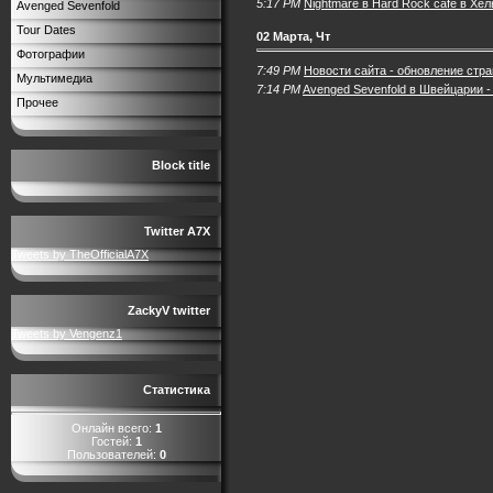
5:17 PM
Nightmare в Hard Rock cafe в Хе
Avenged Sevenfold
Tour Dates
02 Марта, Чт
Фотографии
7:49 PM
Новости сайта - обновление стр
Мультимедиа
7:14 PM
Avenged Sevenfold в Швейцарии -
Прочее
Block title
Twitter A7X
Tweets by TheOfficialA7X
ZackyV twitter
Tweets by Vengenz1
Статистика
Онлайн всего:
1
Гостей:
1
Пользователей:
0