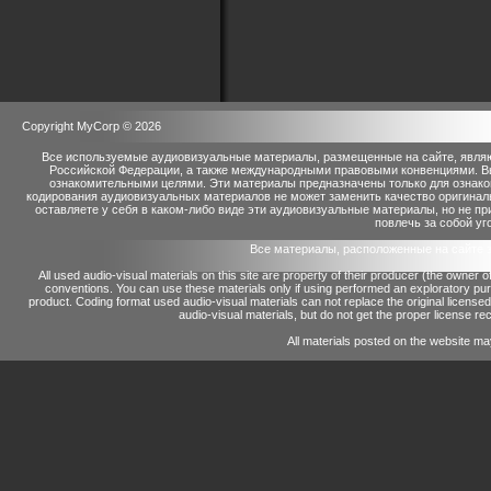
Copyright MyCorp © 2026
Все используемые аудиовизуальные материалы, размещенные на сайте, являю
Российской Федерации, а также международными правовыми конвенциями. Вы 
ознакомительными целями. Эти материалы предназначены только для ознако
кодирования аудиовизуальных материалов не может заменить качество оригинал
оставляете у себя в каком-либо виде эти аудиовизуальные материалы, но не п
повлечь за собой уг
Все материалы, расположенные на сайте 
All used audio-visual materials on this site are property of their producer (the owner 
conventions.
You can use these materials only if using performed an exploratory p
product.
Coding format used audio-visual materials can not replace the original license
audio-visual materials, but do not get the proper license reco
All materials posted on the website ma