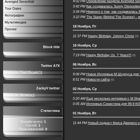
4:02 PM
Обновление раздела Avenged Seve
Avenged Sevenfold
3:42 PM
Как создавалась Sunny Dispositio
Tour Dates
3:34 PM
Немного о том, как создавалась 
Фотографии
3:22 PM
The Stage (Behind The Scenes) - 
Мультимедиа
18 Ноября, Пт
Прочее
11:37 PM
Happy Birthday, Johnny Christ
(0)
16 Ноября, Ср
Block title
7:19 PM
Happy Birthday Us. 7 Years!!!
(0)
06 Ноября, Вс
Twitter A7X
Tweets by TheOfficialA7X
9:06 PM
Новое Интервью М.Шэдоуса для 
8:51 PM
Новости сайта
(0)
ZackyV twitter
02 Ноября, Ср
Tweets by Vengenz1
0:20 AM
Ещё несколько интервью с M.Sh
0:05 AM
Интервью Синистера для 99.9 K
Статистика
01 Ноября, Вт
Онлайн всего:
1
11:44 PM
Новый подкаст Криса Джерихо о
Гостей:
1
Пользователей:
0