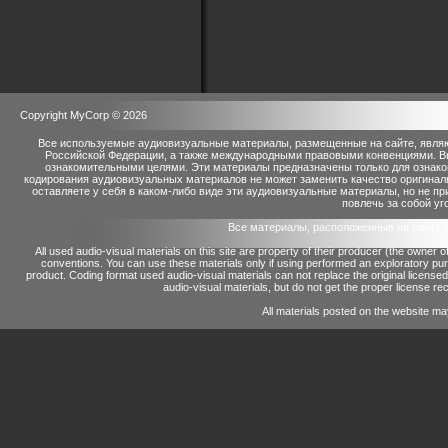
Copyright MyCorp © 2026
Все используемые аудиовизуальные материалы, размещенные на сайте, являю
Российской Федерации, а также международными правовыми конвенциями. Вы 
ознакомительными целями. Эти материалы предназначены только для ознако
кодирования аудиовизуальных материалов не может заменить качество оригинал
оставляете у себя в каком-либо виде эти аудиовизуальные материалы, но не п
повлечь за собой уг
Все материалы, расположенные на сайте 
All used audio-visual materials on this site are property of their producer (the owner 
conventions.
You can use these materials only if using performed an exploratory p
product.
Coding format used audio-visual materials can not replace the original license
audio-visual materials, but do not get the proper license reco
All materials posted on the website ma