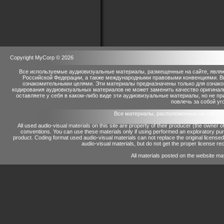
Copyright MyCorp © 2026
Все используемые аудиовизуальные материалы, размещенные на сайте, являю
Российской Федерации, а также международными правовыми конвенциями. Вы 
ознакомительными целями. Эти материалы предназначены только для ознако
кодирования аудиовизуальных материалов не может заменить качество оригинал
оставляете у себя в каком-либо виде эти аудиовизуальные материалы, но не п
повлечь за собой уг
Все материалы, расположенные на сайте 
All used audio-visual materials on this site are property of their producer (the owner 
conventions.
You can use these materials only if using performed an exploratory p
product.
Coding format used audio-visual materials can not replace the original license
audio-visual materials, but do not get the proper license reco
All materials posted on the website ma