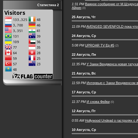
1:31 PM
Важное сообщение от М.Шэдоуса:
Статистика 2
Айрин
(0)
25 Августа, Чт
11:09 PM
AVENGED SEVENFOLD пока что 
24 Августа, Ср
5:08 PM
UPROAR TV Ep #5
(2)
22 Августа, Пн
11:35 PM
У Закки Вендженса новая татух
21 Августа, Вс
11:59 PM
Интервью с Закки Вендженсом в
17 Августа, Ср
11:37 PM
И снова Фейки
(0)
12 Августа, Пт
0:55 AM
Hollywood Undead о гастролях с 
10 Августа, Ср