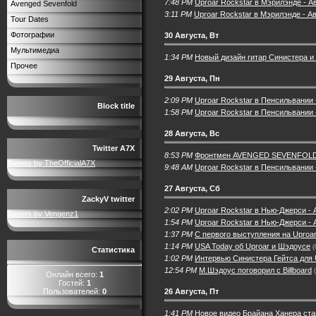
7:48 PM
Uproar Rockstar в Мэрилэнде - Ав
Avenged Sevenfold
3:11 PM
Uproar Rockstar в Мэрилэнде - Ав
Tour Dates
Фотографии
30 Августа, Вт
Мультимедиа
1:34 PM
Новый дизайн гитар Синистера и
Прочее
29 Августа, Пн
2:09 PM
Uproar Rockstar в Пенсильвании -
Block title
1:58 PM
Uproar Rockstar в Пенсильвании -
28 Августа, Вс
Twitter A7X
8:53 PM
Фронтмен AVENGED SEVENFOLD о
Tweets by TheOfficialA7X
9:48 AM
Uproar Rockstar в Пенсильвании -
27 Августа, Сб
ZackyV twitter
2:02 PM
Uproar Rockstar в Нью-Джерси - 
Tweets by Vengenz1
1:54 PM
Uproar Rockstar в Нью-Джерси - А
1:37 PM
С первого выступления на Uproar
1:14 PM
USA Today об Uproar и Шэдоусе
(
Статистика
1:02 PM
Интервью Синистера Гейтса для U
12:54 PM
М.Шэдоус поговорил с Billboard
Онлайн всего:
1
Гостей:
1
Пользователей:
0
26 Августа, Пт
1:41 PM
Новое видео Брайана Ханера ста