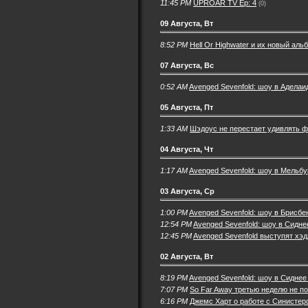
11:45 PM
UPROAR TV Ep: 4
(0)
09 Августа, Вт
8:52 PM
Hell Or Highwater и их новый альб
07 Августа, Вс
0:52 AM
Avenged Sevenfold: шоу в Аделаид
05 Августа, Пт
1:33 AM
Шэдоус не перестает удивлять 
04 Августа, Чт
1:17 AM
Avenged Sevenfold: шоу в Мельбу
03 Августа, Ср
1:00 PM
Avenged Sevenfold: шоу в Брисбен
12:54 PM
Avenged Sevenfold: шоу в Сиднее
12:45 PM
Avenged Sevenfold выступят хэд
02 Августа, Вт
8:19 PM
Avenged Sevenfold: шоу в Сиднее 
7:07 PM
So Far Away третью неделю не п
6:16 PM
Джемс Харт о работе с Синистер