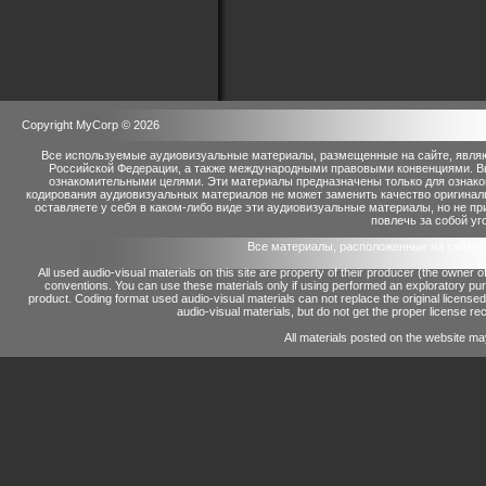
Copyright MyCorp © 2026
Все используемые аудиовизуальные материалы, размещенные на сайте, являю
Российской Федерации, а также международными правовыми конвенциями. Вы 
ознакомительными целями. Эти материалы предназначены только для ознако
кодирования аудиовизуальных материалов не может заменить качество оригинал
оставляете у себя в каком-либо виде эти аудиовизуальные материалы, но не п
повлечь за собой уг
Все материалы, расположенные на сайте 
All used audio-visual materials on this site are property of their producer (the owner 
conventions.
You can use these materials only if using performed an exploratory p
product.
Coding format used audio-visual materials can not replace the original license
audio-visual materials, but do not get the proper license reco
All materials posted on the website ma