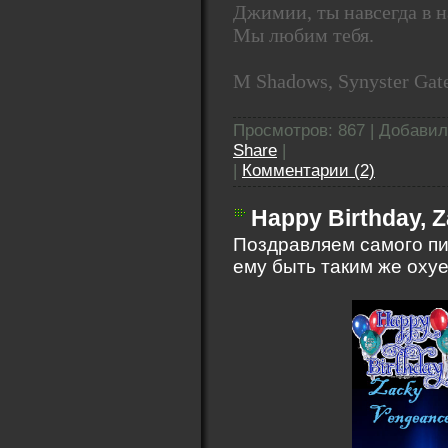
Джимии, ты навсегда в 
Мы любим тебя.
M Shadows, Synyster Gate
Просмотров: 867 | Добави
Share
|
|
Комментарии (2)
Happy Birthday, 
Поздравляем самого пи
ему быть таким же оху