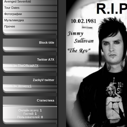
Avenged Sevenfold
Tour Dates
Фотографии
Мультимедиа
Прочее
Block title
Twitter A7X
Tweets by TheOfficialA7X
ZackyV twitter
Tweets by Vengenz1
Статистика
Онлайн всего:
1
Гостей:
1
Пользователей:
0