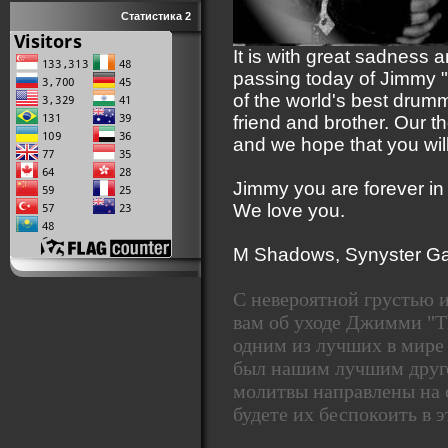
Статистика 2
It is with great sadness a
passing today of Jimmy 
of the world's best drum
friend and brother. Our t
and we hope that you will 
Jimmy you are forever in 
We love you.
M Shadows, Synyster Ga
С невероятной грустью 
вам об уходе Джимми "T
одним из лучших в мире 
был нашим лучшим друг
молитвы направлены на 
будете их беспокоить в э