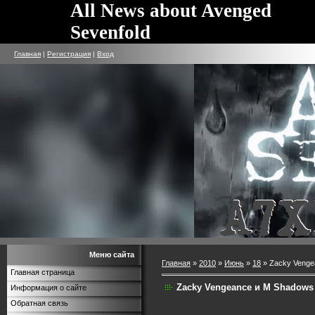
All News about Avenged
Sevenfold
Главная
|
Регистрация
|
Вход
Меню сайта
Главная
»
2010
»
Июнь
»
18
» Zacky Venge
Главная страница
Zacky Vengeance и M Shadows
Информация о сайте
Обратная связь