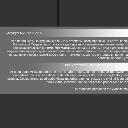
Copyright MyCorp © 2026
Все используемые аудиовизуальные материалы, размещенные на сайте, являю
Российской Федерации, а также международными правовыми конвенциями. Вы 
ознакомительными целями. Эти материалы предназначены только для ознако
кодирования аудиовизуальных материалов не может заменить качество оригинал
оставляете у себя в каком-либо виде эти аудиовизуальные материалы, но не п
повлечь за собой уг
Все материалы, расположенные на сайте 
All used audio-visual materials on this site are property of their producer (the owner 
conventions.
You can use these materials only if using performed an exploratory p
product.
Coding format used audio-visual materials can not replace the original license
audio-visual materials, but do not get the proper license reco
All materials posted on the website ma