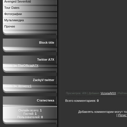
Avenged Sevenfold
Tour Dates
Фотографии
Мультимедиа
Прочее
Block title
Twitter A7X
Tweets by TheOfficialA7X
ZackyV twitter
Tweets by Vengenz1
Просмотров
:
406
|
Добавил
:
VictoriaAVIIX
|
Рейтин
Статистика
Всего комментариев
:
0
Онлайн всего:
1
Добавлять комментарии могут то
Гостей:
1
[
Регис
Пользователей:
0