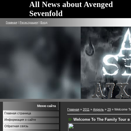
All News about Avenged
Sevenfold
Главная
|
Регистрация
|
Вход
Меню сайта
Главная
»
2011
»
Апрель
»
29
» Welcome To
Главная страница
Welcome To The Family Tour в
Информация о сайте
Обратная связь