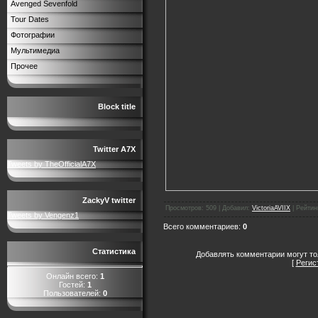
Avenged Sevenfold
Tour Dates
Фотографии
Мультимедиа
Прочее
Block title
Twitter A7X
Tweets by TheOfficialA7X
ZackyV twitter
Просмотров
:
509
|
Добавил
:
VictoriaAVIIX
|
Рейтин
Tweets by Vengenz1
Всего комментариев
:
0
Статистика
Добавлять комментарии могут то
[
Регис
Онлайн всего:
1
Гостей:
1
Пользователей:
0