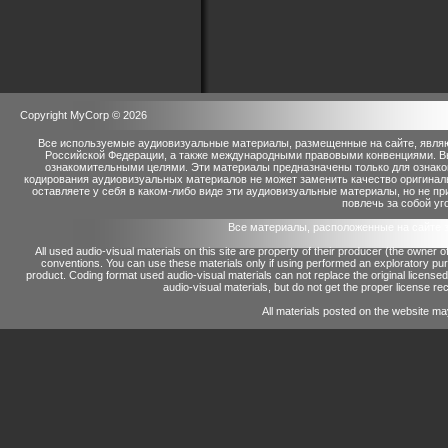
Copyright MyCorp © 2026
Все используемые аудиовизуальные материалы, размещенные на сайте, являю
Российской Федерации, а также международными правовыми конвенциями. Вы 
ознакомительными целями. Эти материалы предназначены только для ознако
кодирования аудиовизуальных материалов не может заменить качество оригинал
оставляете у себя в каком-либо виде эти аудиовизуальные материалы, но не п
повлечь за собой уг
Все материалы, расположенные на сайте 
All used audio-visual materials on this site are property of their producer (the owner 
conventions.
You can use these materials only if using performed an exploratory p
product.
Coding format used audio-visual materials can not replace the original license
audio-visual materials, but do not get the proper license reco
All materials posted on the website ma