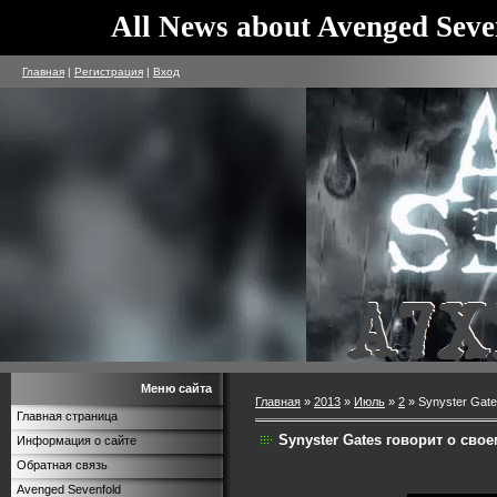
All News about Avenged Seve
Главная
|
Регистрация
|
Вход
Меню сайта
Главная
»
2013
»
Июль
»
2
» Synyster Gate
Главная страница
Synyster Gates говорит о сво
Информация о сайте
Обратная связь
Avenged Sevenfold