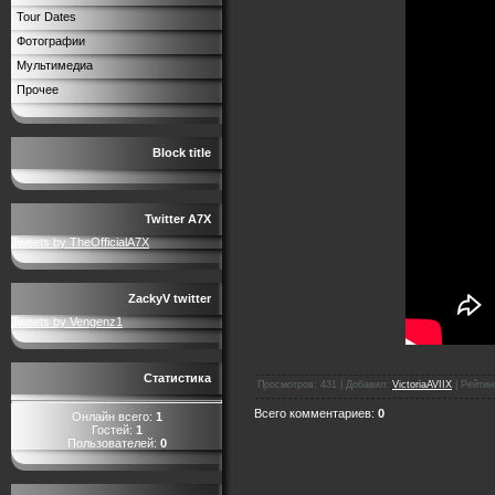
Tour Dates
Фотографии
Мультимедиа
Прочее
Block title
Twitter A7X
Tweets by TheOfficialA7X
ZackyV twitter
Tweets by Vengenz1
Статистика
Просмотров
:
431
|
Добавил
:
VictoriaAVIIX
|
Рейтин
Всего комментариев
:
0
Онлайн всего:
1
Гостей:
1
Пользователей:
0