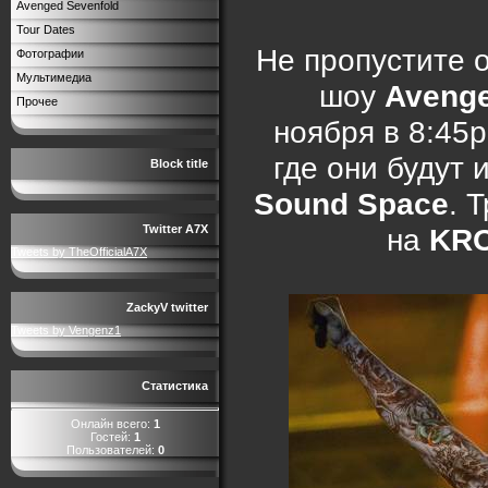
Avenged Sevenfold
Tour Dates
Не пропустите 
Фотографии
Мультимедиа
шоу
Avenge
Прочее
ноября в 8:45
где они будут 
Block title
Sound Space
. 
на
KR
Twitter A7X
Tweets by TheOfficialA7X
ZackyV twitter
Tweets by Vengenz1
Статистика
Онлайн всего:
1
Гостей:
1
Пользователей:
0