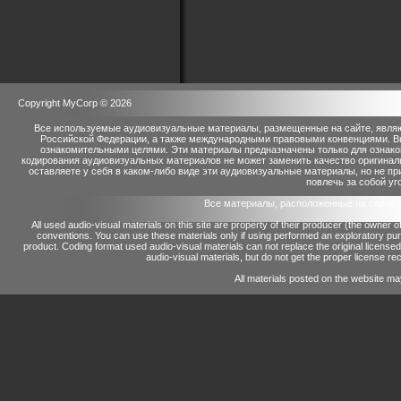
Copyright MyCorp © 2026
Все используемые аудиовизуальные материалы, размещенные на сайте, являю
Российской Федерации, а также международными правовыми конвенциями. Вы 
ознакомительными целями. Эти материалы предназначены только для ознако
кодирования аудиовизуальных материалов не может заменить качество оригинал
оставляете у себя в каком-либо виде эти аудиовизуальные материалы, но не п
повлечь за собой уг
Все материалы, расположенные на сайте 
All used audio-visual materials on this site are property of their producer (the owner 
conventions.
You can use these materials only if using performed an exploratory p
product.
Coding format used audio-visual materials can not replace the original license
audio-visual materials, but do not get the proper license reco
All materials posted on the website ma