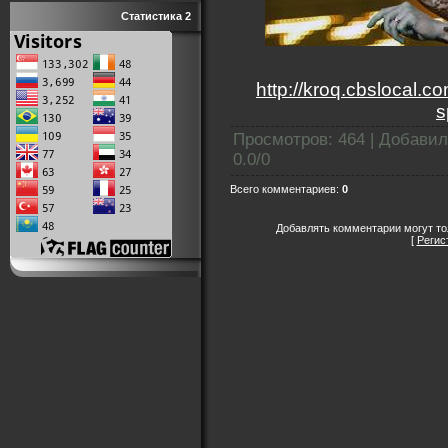
Статистика 2
http://kroq.cbslocal.c
s
Просмотров
:
464
|
Добавил
0.0
/
0
Всего комментариев
:
0
Добавлять комментарии могут то
[
Регис