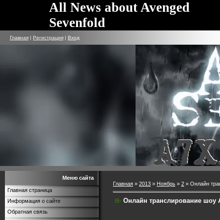
All News about Avenged
Sevenfold
Главная
|
Регистрация
|
Вход
Меню сайта
Главная
»
2013
»
Ноябрь
»
2
» Онлайн тра
Главная страница
Онлайн транслирование шоу A
Информация о сайте
Обратная связь