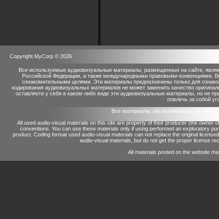
Copyright MyCorp © 2026
Все используемые аудиовизуальные материалы, размещенные на сайте, являю
Российской Федерации, а также международными правовыми конвенциями. Вы 
ознакомительными целями. Эти материалы предназначены только для ознако
кодирования аудиовизуальных материалов не может заменить качество оригинал
оставляете у себя в каком-либо виде эти аудиовизуальные материалы, но не п
повлечь за собой уг
Все материалы, расположенные на сайте 
All used audio-visual materials on this site are property of their producer (the owner 
conventions.
You can use these materials only if using performed an exploratory p
product.
Coding format used audio-visual materials can not replace the original license
audio-visual materials, but do not get the proper license reco
All materials posted on the website ma