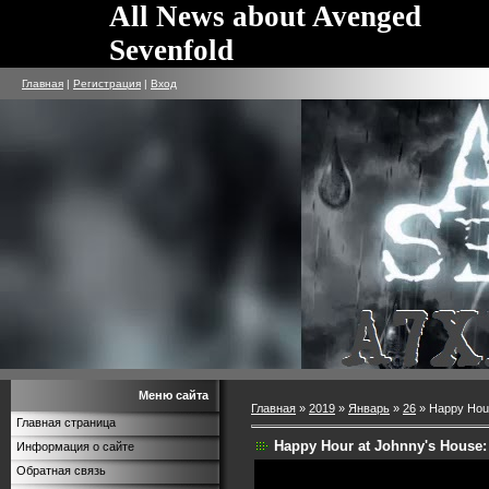
All News about Avenged
Sevenfold
Главная
|
Регистрация
|
Вход
Меню сайта
Главная
»
2019
»
Январь
»
26
» Happy Hour
Главная страница
Happy Hour at Johnny's House:
Информация о сайте
Обратная связь