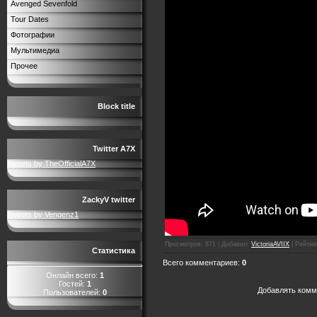
Avenged Sevenfold
Tour Dates
Фотографии
Мультимедиа
Прочее
Block title
Twitter A7X
Tweets by TheOfficialA7X
ZackyV twitter
Tweets by Vengenz1
Просмотров
:
871
|
Добавил
:
VictoriaAVIIX
|
Рейтин
Статистика
Всего комментариев
:
0
Онлайн всего:
1
Гостей:
1
Добавлять комм
Пользователей:
0