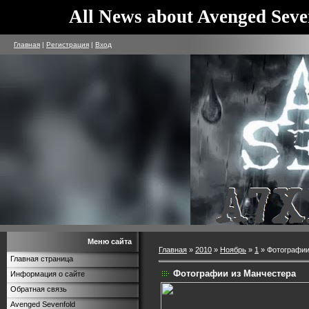
All News about Avenged Seve
Главная
|
Регистрация
|
Вход
Меню сайта
Главная
»
2010
»
Ноябрь
»
1
» Фотографии
Главная страница
Фотографии из Манчестера
Информация о сайте
Обратная связь
Avenged Sevenfold