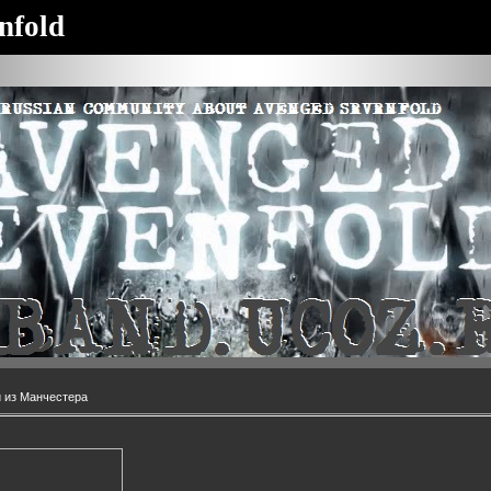
nfold
 из Манчестера