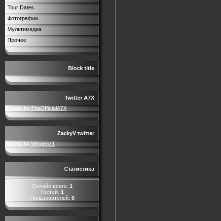
Tour Dates
Фотографии
Мультимедиа
Прочее
Block title
Twitter A7X
Tweets by TheOfficialA7X
ZackyV twitter
Tweets by Vengenz1
Статистика
Онлайн всего:
1
Гостей:
1
Пользователей:
0