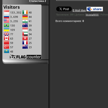
Статистика 2
В Мой Мир
Просмотров
:
399
|
Добавил
:
VictoriaAVIIX
|
Рейтин
Всего комментариев
:
0