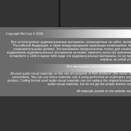
Copyright MyCorp © 2026
Все используемые аудиовизуальные материалы, размещенные на сайте, являю
Российской Федерации, а также международными правовыми конвенциями. Вы 
ознакомительными целями. Эти материалы предназначены только для ознако
кодирования аудиовизуальных материалов не может заменить качество оригинал
оставляете у себя в каком-либо виде эти аудиовизуальные материалы, но не п
повлечь за собой уг
Все материалы, расположенные на сайте 
All used audio-visual materials on this site are property of their producer (the owner 
conventions.
You can use these materials only if using performed an exploratory p
product.
Coding format used audio-visual materials can not replace the original license
audio-visual materials, but do not get the proper license reco
All materials posted on the website ma