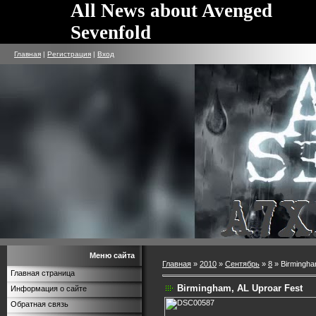
All News about Avenged
Sevenfold
Главная
|
Регистрация
|
Вход
Меню сайта
Главная
»
2010
»
Сентябрь
»
8
» Birmingha
Главная страница
Birmingham, AL Uproar Fest
Информация о сайте
Обратная связь