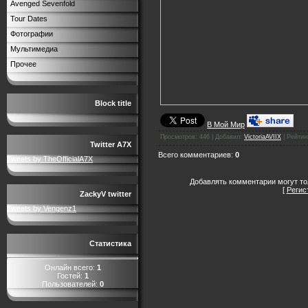
Avenged Sevenfold
Tour Dates
Фотографии
Мультимедиа
Прочее
Block title
В Мой Мир
Просмотров
:
446
|
Добавил
:
VictoriaAVIIX
|
Рейтин
Twitter A7X
Всего комментариев
:
0
Tweets by TheOfficialA7X
Добавлять комментарии могут то
[
Регис
ZackyV twitter
Tweets by Vengenz1
Статистика
Онлайн всего:
1
Гостей:
1
Пользователей:
0