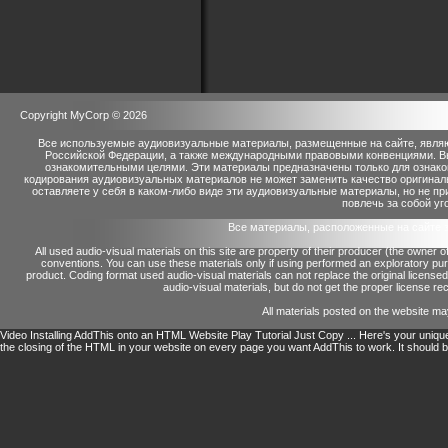
Copyright MyCorp © 2026
Все используемые аудиовизуальные материалы, размещенные на сайте, являю
Российской Федерации, а также международными правовыми конвенциями. Вы 
ознакомительными целями. Эти материалы предназначены только для ознако
кодирования аудиовизуальных материалов не может заменить качество оригинал
оставляете у себя в каком-либо виде эти аудиовизуальные материалы, но не п
повлечь за собой уг
Все материалы, расположенные на сайте 
All used audio-visual materials on this site are property of their producer (the owner 
conventions.
You can use these materials only if using performed an exploratory p
product.
Coding format used audio-visual materials can not replace the original license
audio-visual materials, but do not get the proper license reco
All materials posted on the website ma
Video Installing AddThis onto an HTML Website Play Tutorial Just Copy ... Here's your unique 
the closing of the HTML in your website on every page you want AddThis to work. It should b