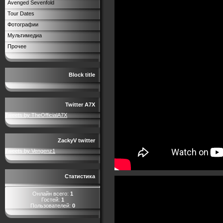
Avenged Sevenfold
Tour Dates
Фотографии
Мультимедиа
Прочее
Block title
Twitter A7X
Tweets by TheOfficialA7X
ZackyV twitter
Tweets by Vengenz1
Статистика
Онлайн всего:
1
Гостей:
1
Пользователей:
0