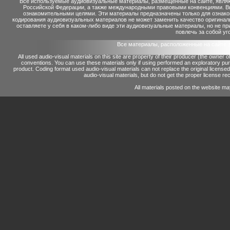
Все используемые аудиовизуальные материалы, размещенные на сайте, являю
Российской Федерации, а также международными правовыми конвенциями. Вы 
ознакомительными целями. Эти материалы предназначены только для ознако
кодирования аудиовизуальных материалов не может заменить качество оригинал
оставляете у себя в каком-либо виде эти аудиовизуальные материалы, но не п
повлечь за собой уг
Все материалы, расположенные на сайте 
All used audio-visual materials on this site are property of their producer (the owner 
conventions.
You can use these materials only if using performed an exploratory p
product.
Coding format used audio-visual materials can not replace the original license
audio-visual materials, but do not get the proper license reco
All materials posted on the website ma