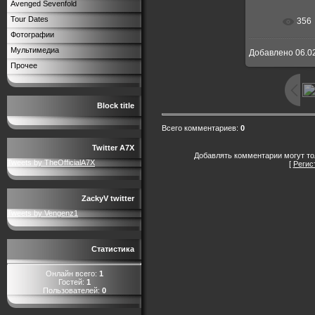
Avenged Sevenfold
Tour Dates
356
В реальн
Фотографии
Мультимедиа
Добавлено
06.0
Прочее
Block title
Всего комментариев
:
0
Twitter A7X
Добавлять комментарии могут то
Tweets by TheOfficialA7X
[
Регис
ZackyV twitter
Tweets by Vengenz1
Статистика
Онлайн всего:
1
Гостей:
1
Пользователей:
0