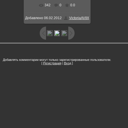
342
0
0.0
В реальном размере
500x515
/
Добавлено
06.02.2012
VictoriaAVIIX
45.4Kb
Добавлять комментарии могут только зарегистрированные пользователи.
[
Регистрация
|
Вход
]