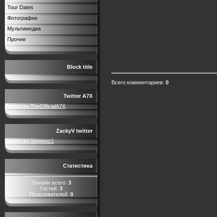
Tour Dates
Фотографии
Мультимедиа
Прочее
Block title
Всего комментариев
:
0
Twitter A7X
Tweets by TheOfficialA7X
ZackyV twitter
Tweets by Vengenz1
Статистика
Онлайн всего:
3
Гостей:
3
Пользователей:
0