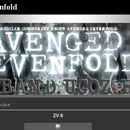
nfold
» ZV 8
ZV 8