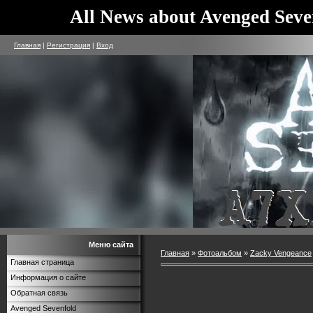
All News about Avenged Seve
Главная
|
Регистрация
|
Вход
Меню сайта
Главная
»
Фотоальбом
»
Zacky Vengeance
Главная страница
Информация о сайте
Обратная связь
Avenged Sevenfold