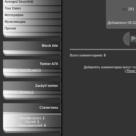
Avenged Sevenfold
Tour Dates
281
Фотографии
Мультимедиа
Добавлено
06.0
Прочее
Block title
Всего комментариев
:
0
Twitter A7X
Добавлять комментарии могут то
Tweets by TheOfficialA7X
[
Регис
ZackyV twitter
Tweets by Vengenz1
Статистика
Онлайн всего:
1
Гостей:
1
Пользователей:
0