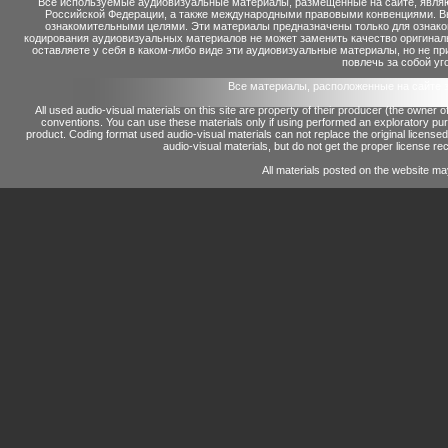
Все используемые аудиовизуальные материалы, размещенные на сайте, являю
Российской Федерации, а также международными правовыми конвенциями. Вы 
ознакомительными целями. Эти материалы предназначены только для ознако
кодирования аудиовизуальных материалов не может заменить качество оригинал
оставляете у себя в каком-либо виде эти аудиовизуальные материалы, но не п
повлечь за собой уг
Все материалы, расположенные на сайте 
All used audio-visual materials on this site are property of their producer (the owner 
conventions.
You can use these materials only if using performed an exploratory p
product.
Coding format used audio-visual materials can not replace the original license
audio-visual materials, but do not get the proper license reco
All materials posted on the website ma