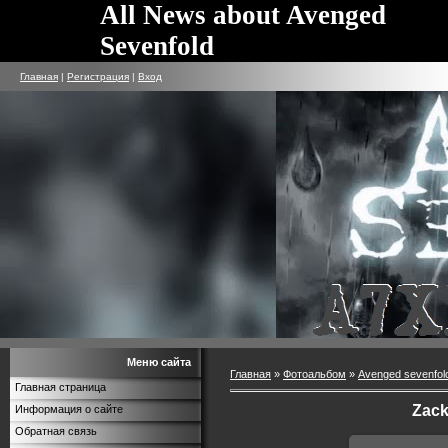
All News about Avenged
Sevenfold
Главная
|
Регистрация
|
Вход
Меню сайта
Главная
»
Фотоальбом
»
Avenged sevenfol
Главная страница
Zac
Информация о сайте
Обратная связь