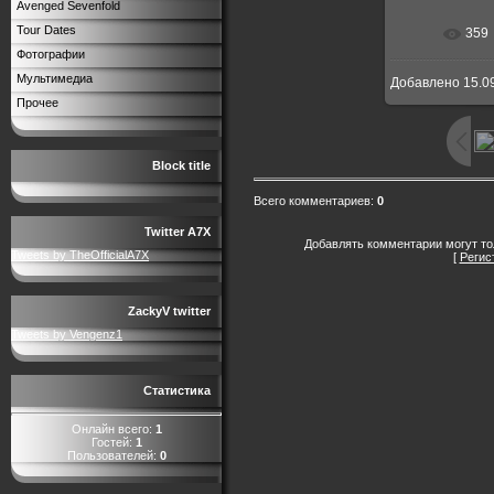
Avenged Sevenfold
Tour Dates
359
В реальн
Фотографии
Мультимедиа
Добавлено
15.0
Прочее
Block title
Всего комментариев
:
0
Twitter A7X
Добавлять комментарии могут то
Tweets by TheOfficialA7X
[
Регис
ZackyV twitter
Tweets by Vengenz1
Статистика
Онлайн всего:
1
Гостей:
1
Пользователей:
0