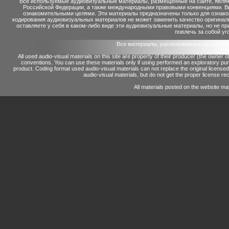
Все используемые аудиовизуальные материалы, размещенные на сайте, являю
Российской Федерации, а также международными правовыми конвенциями. Вы 
ознакомительными целями. Эти материалы предназначены только для ознако
кодирования аудиовизуальных материалов не может заменить качество оригинал
оставляете у себя в каком-либо виде эти аудиовизуальные материалы, но не п
повлечь за собой уг
Все материалы, расположенные на сайте 
All used audio-visual materials on this site are property of their producer (the owner 
conventions.
You can use these materials only if using performed an exploratory p
product.
Coding format used audio-visual materials can not replace the original license
audio-visual materials, but do not get the proper license reco
All materials posted on the website ma