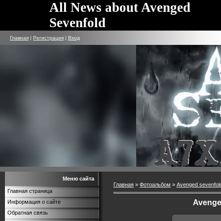
All News about Avenged
Sevenfold
Главная
|
Регистрация
|
Вход
Меню сайта
Главная
»
Фотоальбом
»
Avenged sevenfol
Главная страница
Avenge
Информация о сайте
Обратная связь