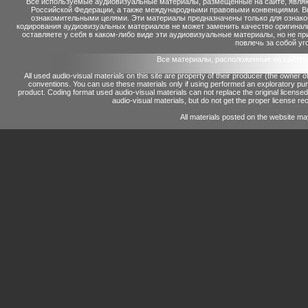
Все используемые аудиовизуальные материалы, размещенные на сайте, являю
Российской Федерации, а также международными правовыми конвенциями. Вы 
ознакомительными целями. Эти материалы предназначены только для ознако
кодирования аудиовизуальных материалов не может заменить качество оригинал
оставляете у себя в каком-либо виде эти аудиовизуальные материалы, но не п
повлечь за собой уг
Все материалы, расположенные на сайте 
All used audio-visual materials on this site are property of their producer (the owner 
conventions.
You can use these materials only if using performed an exploratory p
product.
Coding format used audio-visual materials can not replace the original license
audio-visual materials, but do not get the proper license reco
All materials posted on the website ma