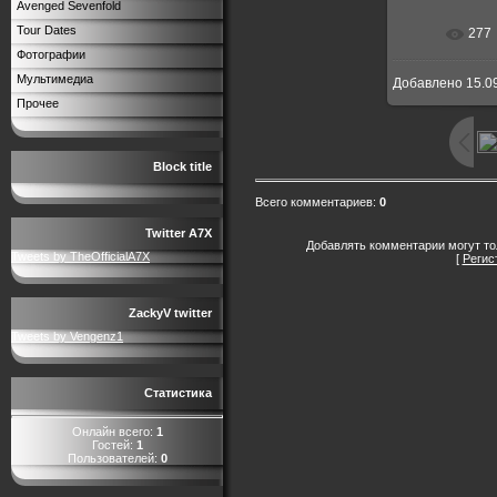
Avenged Sevenfold
Tour Dates
277
Фотографии
Мультимедиа
Добавлено
15.0
Прочее
Block title
Всего комментариев
:
0
Twitter A7X
Добавлять комментарии могут то
Tweets by TheOfficialA7X
[
Регис
ZackyV twitter
Tweets by Vengenz1
Статистика
Онлайн всего:
1
Гостей:
1
Пользователей:
0