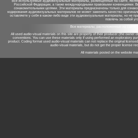
Все используемые аудиовизуальные материалы, размещенные на сайте, являю
Российской Федерации, а также международными правовыми конвенциями. Вы 
ознакомительными целями. Эти материалы предназначены только для ознако
кодирования аудиовизуальных материалов не может заменить качество оригинал
оставляете у себя в каком-либо виде эти аудиовизуальные материалы, но не п
повлечь за собой уг
Все материалы, расположенные на сайте 
All used audio-visual materials on this site are property of their producer (the owner 
conventions.
You can use these materials only if using performed an exploratory p
product.
Coding format used audio-visual materials can not replace the original license
audio-visual materials, but do not get the proper license reco
All materials posted on the website ma