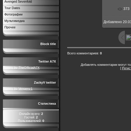
Avenged Sevenfold
Tour Dates
373
Фотографии
Мультимедиа
Добавлено
20.0
Прочее
Block title
Всего комментариев
:
0
Twitter A7X
Добавлять комментарии могут то
Tweets by TheOfficialA7X
[
Регис
ZackyV twitter
Tweets by Vengenz1
Статистика
Онлайн всего:
2
Гостей:
2
Пользователей:
0