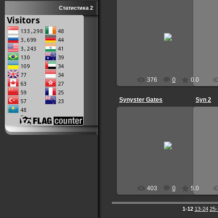
Статистика 2
14.02.2012
VictoriaAVIIX
376
0
0.0
Synyster Gates
Syn 2
21.12.2011
Bullet-For-My-Valentine
403
0
5.0
1-12
13-24
25-