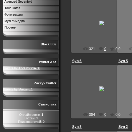
Avenged Sevenfold
Tour Dates
Фотографии
26.11.2016
Мультимедиа
VictoriaAVIIX
Прочее
Block title
321
0
0.0
Syn 6
Syn 5
Twitter A7X
Tweets by TheOfficialA7X
ZackyV twitter
14.02.2012
Tweets by Vengenz1
VictoriaAVIIX
Статистика
384
0
0.0
Онлайн всего:
1
Гостей:
1
Пользователей:
0
Syn 3
Syn 2