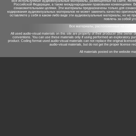
Все используемые аудиовизуальные материалы, размещенные на сайте, являю
Российской Федерации, а также международными правовыми конвенциями. Вы 
ознакомительными целями. Эти материалы предназначены только для ознако
кодирования аудиовизуальных материалов не может заменить качество оригинал
оставляете у себя в каком-либо виде эти аудиовизуальные материалы, но не п
повлечь за собой уг
Все материалы, расположенные на сайте 
All used audio-visual materials on this site are property of their producer (the owner 
conventions.
You can use these materials only if using performed an exploratory p
product.
Coding format used audio-visual materials can not replace the original license
audio-visual materials, but do not get the proper license reco
All materials posted on the website ma