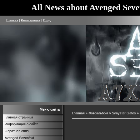
All News about Avenged Seve
Главная
|
Регистрация
|
Вход
Меню сайта
Главная
»
Фотоальбом
»
Synyster Gates
» 
Главная страница
Информация о сайте
Обратная связь
Avenged Sevenfold