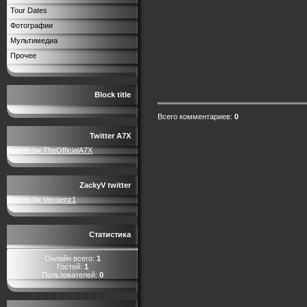
Tour Dates
Фотографии
Мультимедиа
Прочее
Block title
Всего комментариев
:
0
Twitter A7X
Tweets by TheOfficialA7X
ZackyV twitter
Tweets by Vengenz1
Статистика
Онлайн всего:
1
Гостей:
1
Пользователей:
0