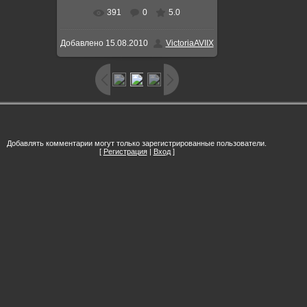
391
0
5.0
В реальном размере
648x455
/
Добавлено
15.08.2010
VictoriaAVIIX
200.0Kb
Добавлять комментарии могут только зарегистрированные пользователи.
[
Регистрация
|
Вход
]