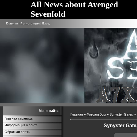
All News about Avenged
Sevenfold
Главная
|
Регистрация
|
Вход
Меню сайта
Главная
»
Фотоальбом
»
Synyster Gates
» 
Главная страница
Synyster Gates
Информация о сайте
Обратная связь