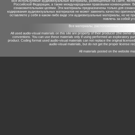
Все используемые аудиовизуальные материалы, размещенные на сайте, являю
Российской Федерации, а также международными правовыми конвенциями. Вы 
ознакомительными целями. Эти материалы предназначены только для ознако
кодирования аудиовизуальных материалов не может заменить качество оригинал
оставляете у себя в каком-либо виде эти аудиовизуальные материалы, но не п
повлечь за собой уг
Все материалы, расположенные на сайте 
All used audio-visual materials on this site are property of their producer (the owner 
conventions.
You can use these materials only if using performed an exploratory p
product.
Coding format used audio-visual materials can not replace the original license
audio-visual materials, but do not get the proper license reco
All materials posted on the website ma