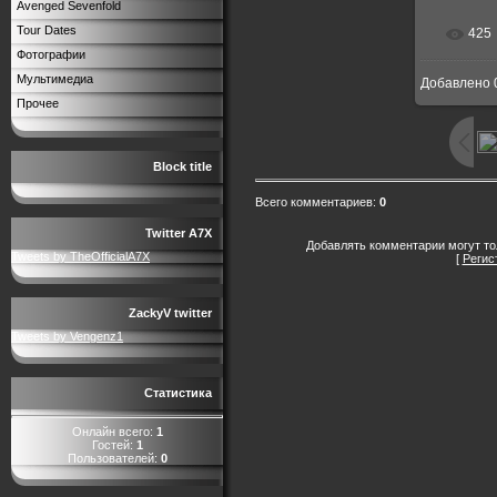
Avenged Sevenfold
Tour Dates
425
В р
Фотографии
Мультимедиа
Добавлено
720x
Прочее
Block title
Всего комментариев
:
0
Twitter A7X
Добавлять комментарии могут то
Tweets by TheOfficialA7X
[
Регис
ZackyV twitter
Tweets by Vengenz1
Статистика
Онлайн всего:
1
Гостей:
1
Пользователей:
0