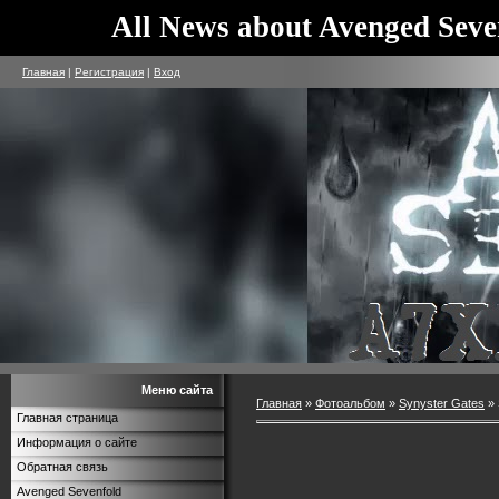
All News about Avenged Seve
Главная
|
Регистрация
|
Вход
Меню сайта
Главная
»
Фотоальбом
»
Synyster Gates
» 
Главная страница
Информация о сайте
Обратная связь
Avenged Sevenfold