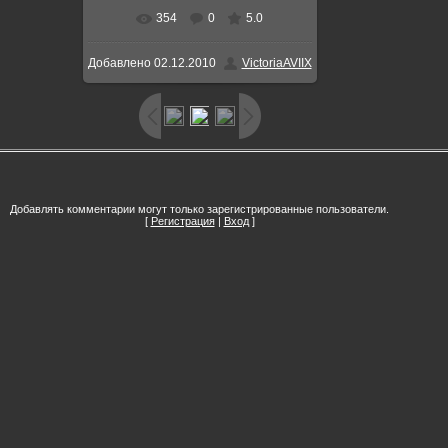
354
0
5.0
В реальном размере
620x470
/
Добавлено
02.12.2010
VictoriaAVIIX
239.0Kb
Добавлять комментарии могут только зарегистрированные пользователи.
[
Регистрация
|
Вход
]