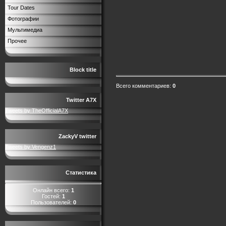
Tour Dates
Фотографии
Мультимедиа
Прочее
Block title
Всего комментариев
:
0
Twitter A7X
Tweets by TheOfficialA7X
ZackyV twitter
Tweets by Vengenz1
Статистика
Онлайн всего:
1
Гостей:
1
Пользователей:
0