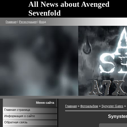
All News about Avenged
Sevenfold
Главная
|
Регистрация
|
Вход
Меню сайта
Главная
»
Фотоальбом
»
Synyster Gates
» 
Главная страница
Synyster
Информация о сайте
Обратная связь