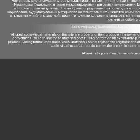
Все используемые аудиовизуальные материалы, размещенные на сайте, являю
Российской Федерации, а также международными правовыми конвенциями. Вы 
ознакомительными целями. Эти материалы предназначены только для ознако
кодирования аудиовизуальных материалов не может заменить качество оригинал
оставляете у себя в каком-либо виде эти аудиовизуальные материалы, но не п
повлечь за собой уг
Все материалы, расположенные на сайте 
All used audio-visual materials on this site are property of their producer (the owner 
conventions.
You can use these materials only if using performed an exploratory p
product.
Coding format used audio-visual materials can not replace the original license
audio-visual materials, but do not get the proper license reco
All materials posted on the website ma