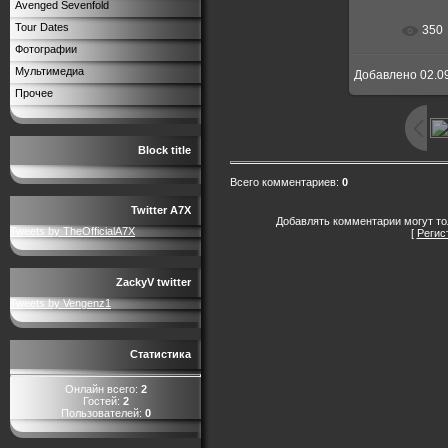
Avenged Sevenfold
Tour Dates
350
В реальн
Фотографии
Мультимедиа
Добавлено
02.0
Прочее
Block title
Всего комментариев
:
0
Twitter A7X
Добавлять комментарии могут то
Tweets by TheOfficialA7X
[
Регис
ZackyV twitter
Tweets by Vengenz1
Статистика
Онлайн всего:
2
Гостей:
2
Пользователей:
0