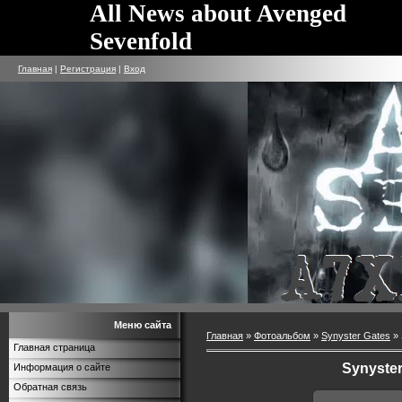
All News about Avenged
Sevenfold
Главная
|
Регистрация
|
Вход
Меню сайта
Главная
»
Фотоальбом
»
Synyster Gates
» 
Главная страница
Synyster
Информация о сайте
Обратная связь