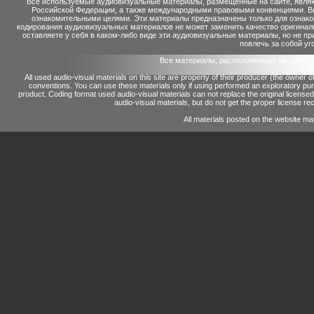
Все используемые аудиовизуальные материалы, размещенные на сайте, являю
Российской Федерации, а также международными правовыми конвенциями. Вы 
ознакомительными целями. Эти материалы предназначены только для ознако
кодирования аудиовизуальных материалов не может заменить качество оригинал
оставляете у себя в каком-либо виде эти аудиовизуальные материалы, но не п
повлечь за собой уг
Все материалы, расположенные на сайте 
All used audio-visual materials on this site are property of their producer (the owner 
conventions.
You can use these materials only if using performed an exploratory p
product.
Coding format used audio-visual materials can not replace the original license
audio-visual materials, but do not get the proper license reco
All materials posted on the website ma