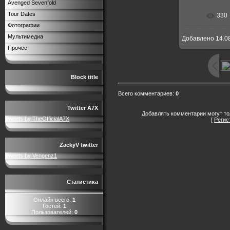
Avenged Sevenfold
Tour Dates
330
В реальн
Фотографии
Мультимедиа
Добавлено
14.0
Прочее
Block title
Всего комментариев
:
0
Twitter A7X
Добавлять комментарии могут то
Tweets by TheOfficialA7X
[
Регис
ZackyV twitter
Tweets by Vengenz1
Статистика
Онлайн всего:
1
Гостей:
1
Пользователей:
0