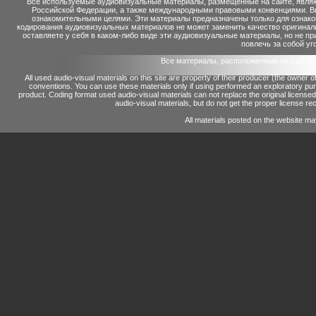
Все используемые аудиовизуальные материалы, размещенные на сайте, являю
Российской Федерации, а также международными правовыми конвенциями. Вы 
ознакомительными целями. Эти материалы предназначены только для ознако
кодирования аудиовизуальных материалов не может заменить качество оригинал
оставляете у себя в каком-либо виде эти аудиовизуальные материалы, но не п
повлечь за собой уг
Все материалы, расположенные на сайте 
All used audio-visual materials on this site are property of their producer (the owner 
conventions.
You can use these materials only if using performed an exploratory p
product.
Coding format used audio-visual materials can not replace the original license
audio-visual materials, but do not get the proper license reco
All materials posted on the website ma