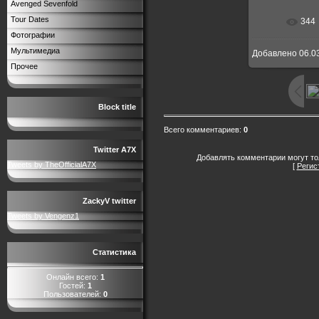
Avenged Sevenfold
Tour Dates
344
Фотографии
Мультимедиа
Добавлено
06.0
Прочее
Block title
Всего комментариев
:
0
Twitter A7X
Добавлять комментарии могут то
Tweets by TheOfficialA7X
[
Регис
ZackyV twitter
Tweets by Vengenz1
Статистика
Онлайн всего:
1
Гостей:
1
Пользователей:
0