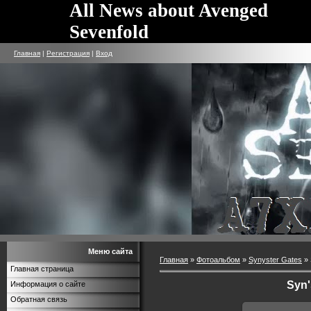
All News about Avenged
Sevenfold
Главная
|
Регистрация
|
Вход
Меню сайта
Главная
»
Фотоальбом
»
Synyster Gates
» 
Главная страница
Syn'
Информация о сайте
Обратная связь