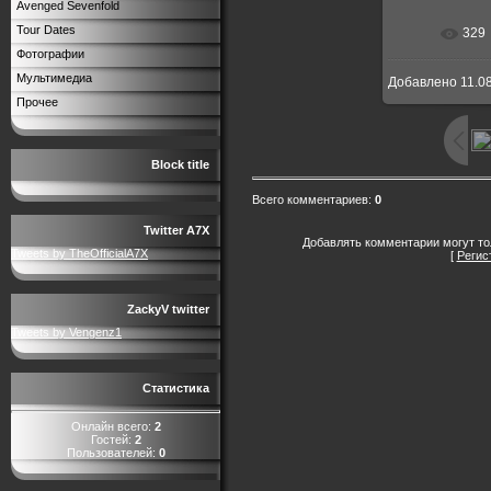
Avenged Sevenfold
Tour Dates
329
Фотографии
Мультимедиа
Добавлено
11.0
Прочее
Block title
Всего комментариев
:
0
Twitter A7X
Добавлять комментарии могут то
Tweets by TheOfficialA7X
[
Регис
ZackyV twitter
Tweets by Vengenz1
Статистика
Онлайн всего:
2
Гостей:
2
Пользователей:
0