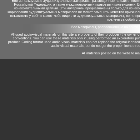
Все используемые аудиовизуальные материалы, размещенные на сайте, являю
Российской Федерации, а также международными правовыми конвенциями. Вы 
ознакомительными целями. Эти материалы предназначены только для ознако
кодирования аудиовизуальных материалов не может заменить качество оригинал
оставляете у себя в каком-либо виде эти аудиовизуальные материалы, но не п
повлечь за собой уг
Все материалы, расположенные на сайте 
All used audio-visual materials on this site are property of their producer (the owner 
conventions.
You can use these materials only if using performed an exploratory p
product.
Coding format used audio-visual materials can not replace the original license
audio-visual materials, but do not get the proper license reco
All materials posted on the website ma