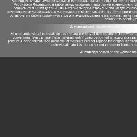
Все используемые аудиовизуальные материалы, размещенные на сайте, являю
Российской Федерации, а также международными правовыми конвенциями. Вы 
ознакомительными целями. Эти материалы предназначены только для ознако
кодирования аудиовизуальных материалов не может заменить качество оригинал
оставляете у себя в каком-либо виде эти аудиовизуальные материалы, но не п
повлечь за собой уг
Все материалы, расположенные на сайте 
All used audio-visual materials on this site are property of their producer (the owner 
conventions.
You can use these materials only if using performed an exploratory p
product.
Coding format used audio-visual materials can not replace the original license
audio-visual materials, but do not get the proper license reco
All materials posted on the website ma