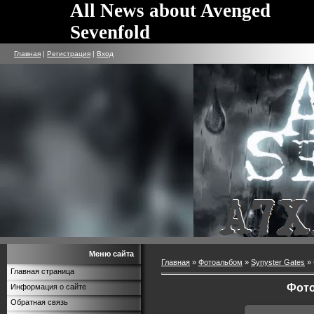
All News about Avenged
Sevenfold
Главная
|
Регистрация
|
Вход
Меню сайта
Главная
»
Фотоальбом
»
Synyster Gates
» 
Главная страница
Фото
Информация о сайте
Обратная связь