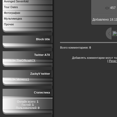
Avenged Sevenfold
Tour Dates
457
В реальн
Фотографии
Мультимедиа
Добавлено
18.1
Прочее
Block title
Всего комментариев
:
0
Twitter A7X
Добавлять комментарии могут то
Tweets by TheOfficialA7X
[
Регис
ZackyV twitter
Tweets by Vengenz1
Статистика
Онлайн всего:
1
Гостей:
1
Пользователей:
0