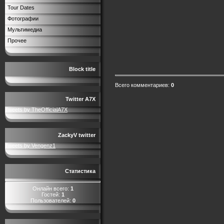
Tour Dates
Фотографии
Мультимедиа
Прочее
Block title
Всего комментариев
:
0
Twitter A7X
Tweets by TheOfficialA7X
ZackyV twitter
Tweets by Vengenz1
Статистика
Онлайн всего:
1
Гостей:
1
Пользователей:
0