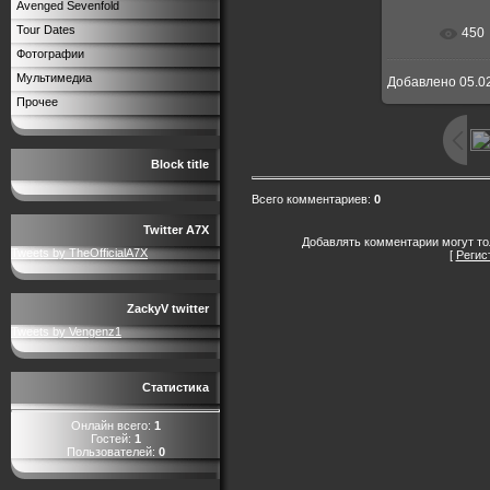
Avenged Sevenfold
Tour Dates
450
В реальн
Фотографии
Мультимедиа
Добавлено
05.0
Прочее
Block title
Всего комментариев
:
0
Twitter A7X
Добавлять комментарии могут то
Tweets by TheOfficialA7X
[
Регис
ZackyV twitter
Tweets by Vengenz1
Статистика
Онлайн всего:
1
Гостей:
1
Пользователей:
0