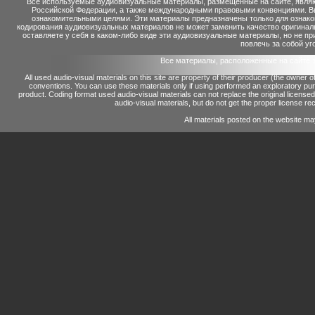
Все используемые аудиовизуальные материалы, размещенные на сайте, являю
Российской Федерации, а также международными правовыми конвенциями. Вы 
ознакомительными целями. Эти материалы предназначены только для ознако
кодирования аудиовизуальных материалов не может заменить качество оригинал
оставляете у себя в каком-либо виде эти аудиовизуальные материалы, но не п
повлечь за собой уг
Все материалы, расположенные на сайте 
All used audio-visual materials on this site are property of their producer (the owner 
conventions.
You can use these materials only if using performed an exploratory p
product.
Coding format used audio-visual materials can not replace the original license
audio-visual materials, but do not get the proper license reco
All materials posted on the website ma