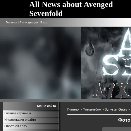
All News about Avenged
Sevenfold
Главная
|
Регистрация
|
Вход
Меню сайта
Главная
»
Фотоальбом
»
Synyster Gates
» 
Главная страница
Фото
Информация о сайте
Обратная связь