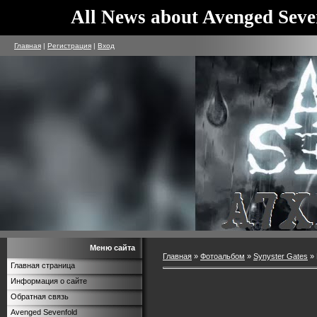
All News about Avenged Seve
Главная
|
Регистрация
|
Вход
Меню сайта
Главная
»
Фотоальбом
»
Synyster Gates
» 
Главная страница
Информация о сайте
Обратная связь
Avenged Sevenfold