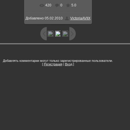
420
0
5.0
В реальном размере
500x508
/
Добавлено
05.02.2010
VictoriaAVIIX
38.9Kb
Добавлять комментарии могут только зарегистрированные пользователи.
[
Регистрация
|
Вход
]