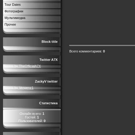
Tour Dates
Фотографии
Мультимедиа
Прочее
Block title
Всего комментариев
:
0
Twitter A7X
Tweets by TheOfficialA7X
ZackyV twitter
Tweets by Vengenz1
Статистика
Онлайн всего:
1
Гостей:
1
Пользователей:
0