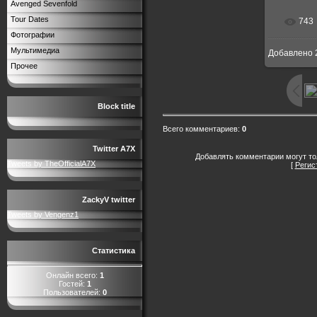
Avenged Sevenfold
Tour Dates
743
В р
Фотографии
Мультимедиа
Добавлено
500x
Прочее
Block title
Всего комментариев
:
0
Twitter A7X
Добавлять комментарии могут то
Tweets by TheOfficialA7X
[
Регис
ZackyV twitter
Tweets by Vengenz1
Статистика
Онлайн всего:
1
Гостей:
1
Пользователей:
0