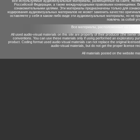
Все используемые аудиовизуальные материалы, размещенные на сайте, являю
Российской Федерации, а также международными правовыми конвенциями. Вы 
ознакомительными целями. Эти материалы предназначены только для ознако
кодирования аудиовизуальных материалов не может заменить качество оригинал
оставляете у себя в каком-либо виде эти аудиовизуальные материалы, но не п
повлечь за собой уг
Все материалы, расположенные на сайте 
All used audio-visual materials on this site are property of their producer (the owner 
conventions.
You can use these materials only if using performed an exploratory p
product.
Coding format used audio-visual materials can not replace the original license
audio-visual materials, but do not get the proper license reco
All materials posted on the website ma