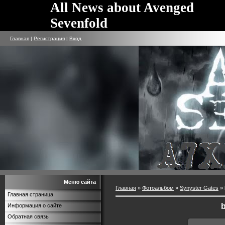
All News about Avenged
Sevenfold
Главная
|
Регистрация
|
Вход
Меню сайта
Главная
»
Фотоальбом
»
Synyster Gates
» 
Главная страница
b
Информация о сайте
Обратная связь