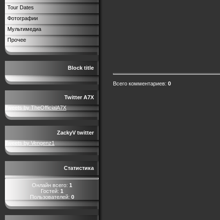
Tour Dates
Фотографии
Мультимедиа
Прочее
Block title
Всего комментариев
:
0
Twitter A7X
Tweets by TheOfficialA7X
ZackyV twitter
Tweets by Vengenz1
Статистика
Онлайн всего:
1
Гостей:
1
Пользователей:
0