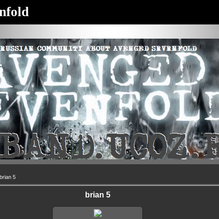
nfold
brian 5
brian 5