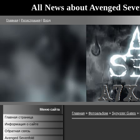
All News about Avenged Seve
Главная
|
Регистрация
|
Вход
Меню сайта
Главная
»
Фотоальбом
»
Synyster Gates
» 
Главная страница
Информация о сайте
Обратная связь
Avenged Sevenfold