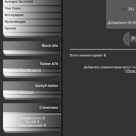
Avenged Sevenfold
Tour Dates
281
В реальн
Фотографии
Мультимедиа
Добавлено
05.0
Прочее
Block title
Всего комментариев
:
0
Twitter A7X
Добавлять комментарии могут то
Tweets by TheOfficialA7X
[
Регис
ZackyV twitter
Tweets by Vengenz1
Статистика
Онлайн всего:
2
Гостей:
2
Пользователей:
0