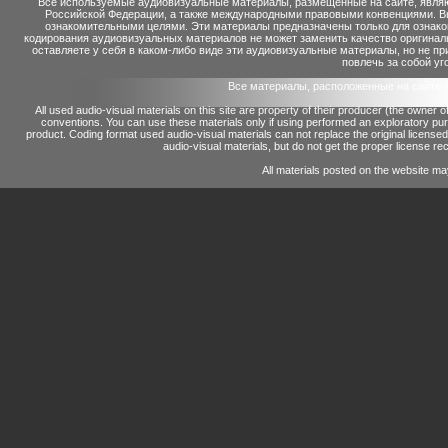
Все используемые аудиовизуальные материалы, размещенные на сайте, являю
Российской Федерации, а также международными правовыми конвенциями. Вы 
ознакомительными целями. Эти материалы предназначены только для ознако
кодирования аудиовизуальных материалов не может заменить качество оригинал
оставляете у себя в каком-либо виде эти аудиовизуальные материалы, но не п
повлечь за собой уг
Все материалы, расположенные на сайте 
All used audio-visual materials on this site are property of their producer (the owner 
conventions.
You can use these materials only if using performed an exploratory p
product.
Coding format used audio-visual materials can not replace the original license
audio-visual materials, but do not get the proper license reco
All materials posted on the website ma