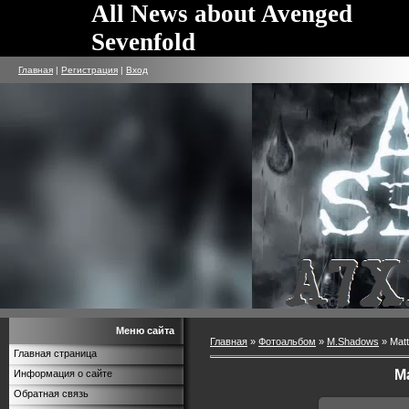
All News about Avenged
Sevenfold
Главная
|
Регистрация
|
Вход
Меню сайта
Главная
»
Фотоальбом
»
M.Shadows
» Matt
Главная страница
M
Информация о сайте
Обратная связь