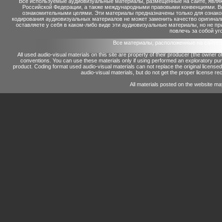
Все используемые аудиовизуальные материалы, размещенные на сайте, являю
Российской Федерации, а также международными правовыми конвенциями. Вы 
ознакомительными целями. Эти материалы предназначены только для ознако
кодирования аудиовизуальных материалов не может заменить качество оригинал
оставляете у себя в каком-либо виде эти аудиовизуальные материалы, но не п
повлечь за собой уг
Все материалы, расположенные на сайте 
All used audio-visual materials on this site are property of their producer (the owner 
conventions.
You can use these materials only if using performed an exploratory p
product.
Coding format used audio-visual materials can not replace the original license
audio-visual materials, but do not get the proper license reco
All materials posted on the website ma