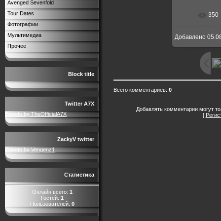
Avenged Sevenfold
Tour Dates
350
В реальн
Фотографии
Мультимедиа
Добавлено
05.0
Прочее
Block title
Всего комментариев
:
0
Twitter A7X
Добавлять комментарии могут то
Tweets by TheOfficialA7X
[
Регис
ZackyV twitter
Tweets by Vengenz1
Статистика
Онлайн всего:
1
Гостей:
1
Пользователей:
0