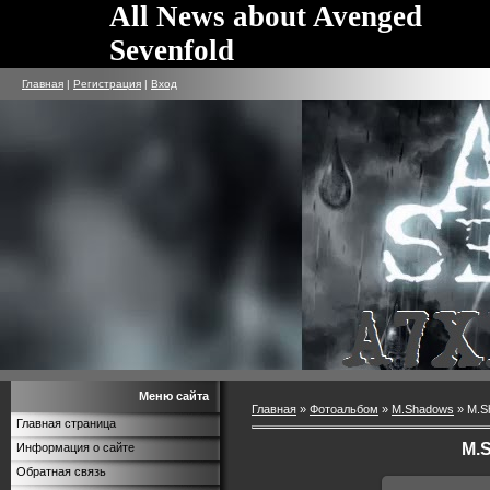
All News about Avenged
Sevenfold
Главная
|
Регистрация
|
Вход
Меню сайта
Главная
»
Фотоальбом
»
M.Shadows
» M.S
Главная страница
M.
Информация о сайте
Обратная связь