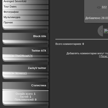
Avenged Sevenfold
Tour Dates
322
Фотографии
Мультимедиа
Добавлено
28.0
Прочее
Block title
Всего комментариев
:
0
Twitter A7X
Добавлять комментарии могут то
Tweets by TheOfficialA7X
[
Регис
ZackyV twitter
Tweets by Vengenz1
Статистика
Онлайн всего:
1
Гостей:
1
Пользователей:
0