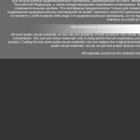
Все используемые аудиовизуальные материалы, размещенные на сайте, являю
Российской Федерации, а также международными правовыми конвенциями. Вы 
ознакомительными целями. Эти материалы предназначены только для ознако
кодирования аудиовизуальных материалов не может заменить качество оригинал
оставляете у себя в каком-либо виде эти аудиовизуальные материалы, но не п
повлечь за собой уг
Все материалы, расположенные на сайте 
All used audio-visual materials on this site are property of their producer (the owner 
conventions.
You can use these materials only if using performed an exploratory p
product.
Coding format used audio-visual materials can not replace the original license
audio-visual materials, but do not get the proper license reco
All materials posted on the website ma