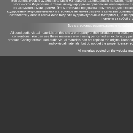
Все используемые аудиовизуальные материалы, размещенные на сайте, являю
Российской Федерации, а также международными правовыми конвенциями. Вы 
ознакомительными целями. Эти материалы предназначены только для ознако
кодирования аудиовизуальных материалов не может заменить качество оригинал
оставляете у себя в каком-либо виде эти аудиовизуальные материалы, но не п
повлечь за собой уг
Все материалы, расположенные на сайте 
All used audio-visual materials on this site are property of their producer (the owner 
conventions.
You can use these materials only if using performed an exploratory p
product.
Coding format used audio-visual materials can not replace the original license
audio-visual materials, but do not get the proper license reco
All materials posted on the website ma