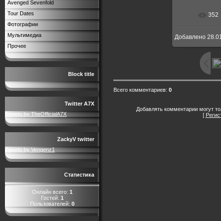
Avenged Sevenfold
Tour Dates
352
Фотографии
Мультимедиа
Добавлено
28.0
Прочее
Block title
Всего комментариев
:
0
Twitter A7X
Добавлять комментарии могут то
Tweets by TheOfficialA7X
[
Регис
ZackyV twitter
Tweets by Vengenz1
Статистика
Онлайн всего:
1
Гостей:
1
Пользователей:
0