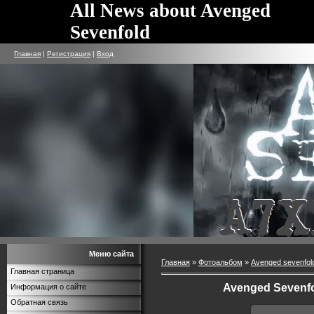
All News about Avenged
Sevenfold
Главная
|
Регистрация
|
Вход
Меню сайта
Главная
»
Фотоальбом
»
Avenged sevenfol
Главная страница
Avenged Sevenfo
Информация о сайте
Обратная связь