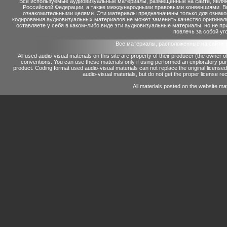
Все используемые аудиовизуальные материалы, размещенные на сайте, являю
Российской Федерации, а также международными правовыми конвенциями. Вы 
ознакомительными целями. Эти материалы предназначены только для ознако
кодирования аудиовизуальных материалов не может заменить качество оригинал
оставляете у себя в каком-либо виде эти аудиовизуальные материалы, но не п
повлечь за собой уг
Все материалы, расположенные на сайте 
All used audio-visual materials on this site are property of their producer (the owner 
conventions.
You can use these materials only if using performed an exploratory p
product.
Coding format used audio-visual materials can not replace the original license
audio-visual materials, but do not get the proper license reco
All materials posted on the website ma