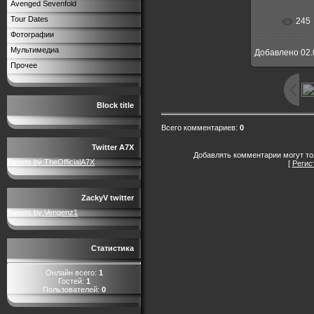
Avenged Sevenfold
Tour Dates
245
Фотографии
Мультимедиа
Добавлено
02.
Прочее
Block title
Всего комментариев
:
0
Twitter A7X
Добавлять комментарии могут то
Tweets by TheOfficialA7X
[
Регис
ZackyV twitter
Tweets by Vengenz1
Статистика
Онлайн всего:
1
Гостей:
1
Пользователей:
0