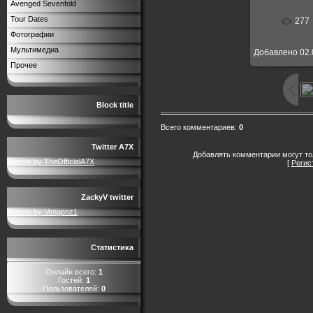
Avenged Sevenfold
Tour Dates
277
Фотографии
Мультимедиа
Добавлено
02.
Прочее
Block title
Всего комментариев
:
0
Twitter A7X
Добавлять комментарии могут то
Tweets by TheOfficialA7X
[
Регис
ZackyV twitter
Tweets by Vengenz1
Статистика
Онлайн всего:
1
Гостей:
1
Пользователей:
0