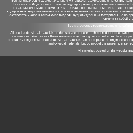
Все используемые аудиовизуальные материалы, размещенные на сайте, являю
Российской Федерации, а также международными правовыми конвенциями. Вы 
ознакомительными целями. Эти материалы предназначены только для ознако
кодирования аудиовизуальных материалов не может заменить качество оригинал
оставляете у себя в каком-либо виде эти аудиовизуальные материалы, но не п
повлечь за собой уг
Все материалы, расположенные на сайте 
All used audio-visual materials on this site are property of their producer (the owner 
conventions.
You can use these materials only if using performed an exploratory p
product.
Coding format used audio-visual materials can not replace the original license
audio-visual materials, but do not get the proper license reco
All materials posted on the website ma