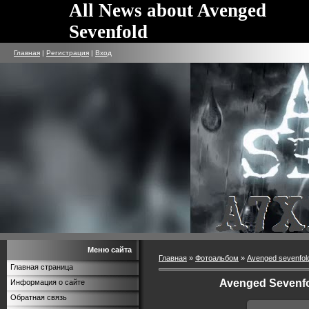
All News about Avenged
Sevenfold
Главная
|
Регистрация
|
Вход
Меню сайта
Главная
»
Фотоальбом
»
Avenged sevenfol
Главная страница
Avenged Sevenfo
Информация о сайте
Обратная связь