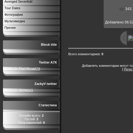
Avenged Sevenfold
Tour Dates
343
В реальн
Фотографии
Мультимедиа
Добавлено
06.0
Прочее
Block title
Всего комментариев
:
0
Twitter A7X
Добавлять комментарии могут то
Tweets by TheOfficialA7X
[
Регис
ZackyV twitter
Tweets by Vengenz1
Статистика
Онлайн всего:
2
Гостей:
2
Пользователей:
0