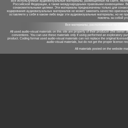
Все используемые аудиовизуальные материалы, размещенные на сайте, являю
Российской Федерации, а также международными правовыми конвенциями. Вы 
ознакомительными целями. Эти материалы предназначены только для ознако
кодирования аудиовизуальных материалов не может заменить качество оригинал
оставляете у себя в каком-либо виде эти аудиовизуальные материалы, но не п
повлечь за собой уг
Все материалы, расположенные на сайте 
All used audio-visual materials on this site are property of their producer (the owner 
conventions.
You can use these materials only if using performed an exploratory p
product.
Coding format used audio-visual materials can not replace the original license
audio-visual materials, but do not get the proper license reco
All materials posted on the website ma