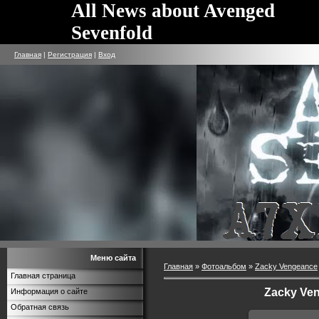
All News about Avenged
Sevenfold
Главная
|
Регистрация
|
Вход
Меню сайта
Главная
»
Фотоальбом
»
Zacky Vengeance
Главная страница
Zacky Ven
Информация о сайте
Обратная связь