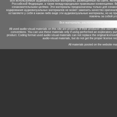
Все используемые аудиовизуальные материалы, размещенные на сайте, являю
Российской Федерации, а также международными правовыми конвенциями. Вы 
ознакомительными целями. Эти материалы предназначены только для ознако
кодирования аудиовизуальных материалов не может заменить качество оригинал
оставляете у себя в каком-либо виде эти аудиовизуальные материалы, но не п
повлечь за собой уг
Все материалы, расположенные на сайте 
All used audio-visual materials on this site are property of their producer (the owner 
conventions.
You can use these materials only if using performed an exploratory p
product.
Coding format used audio-visual materials can not replace the original license
audio-visual materials, but do not get the proper license reco
All materials posted on the website ma