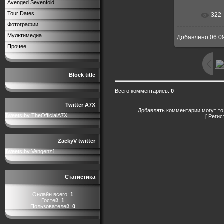
Avenged Sevenfold
Tour Dates
322
Фотографии
Мультимедиа
Добавлено
06.0
Прочее
Block title
Всего комментариев
:
0
Twitter A7X
Добавлять комментарии могут то
Tweets by TheOfficialA7X
[
Регис
ZackyV twitter
Tweets by Vengenz1
Статистика
Онлайн всего:
1
Гостей:
1
Пользователей:
0