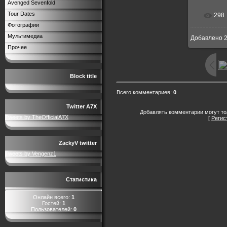
Avenged Sevenfold
Tour Dates
298
Фотографии
Мультимедиа
Добавлено
2
Прочее
Block title
Всего комментариев
:
0
Twitter A7X
Добавлять комментарии могут то
Tweets by TheOfficialA7X
[
Регис
ZackyV twitter
Tweets by Vengenz1
Статистика
Онлайн всего:
1
Гостей:
1
Пользователей:
0