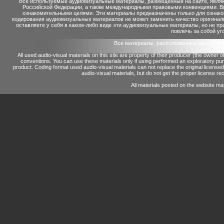
Все используемые аудиовизуальные материалы, размещенные на сайте, являю
Российской Федерации, а также международными правовыми конвенциями. Вы 
ознакомительными целями. Эти материалы предназначены только для ознако
кодирования аудиовизуальных материалов не может заменить качество оригинал
оставляете у себя в каком-либо виде эти аудиовизуальные материалы, но не п
повлечь за собой уг
Все материалы, расположенные на сайте 
All used audio-visual materials on this site are property of their producer (the owner 
conventions.
You can use these materials only if using performed an exploratory p
product.
Coding format used audio-visual materials can not replace the original license
audio-visual materials, but do not get the proper license reco
All materials posted on the website ma