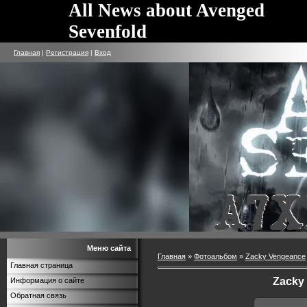
All News about Avenged
Sevenfold
Главная
|
Регистрация
|
Вход
Меню сайта
Главная
»
Фотоальбом
»
Zacky Vengeance
Главная страница
Zacky
Информация о сайте
Обратная связь