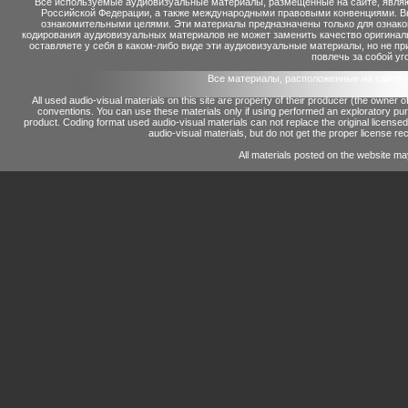
Все используемые аудиовизуальные материалы, размещенные на сайте, являю
Российской Федерации, а также международными правовыми конвенциями. Вы 
ознакомительными целями. Эти материалы предназначены только для ознако
кодирования аудиовизуальных материалов не может заменить качество оригинал
оставляете у себя в каком-либо виде эти аудиовизуальные материалы, но не п
повлечь за собой уг
Все материалы, расположенные на сайте 
All used audio-visual materials on this site are property of their producer (the owner 
conventions.
You can use these materials only if using performed an exploratory p
product.
Coding format used audio-visual materials can not replace the original license
audio-visual materials, but do not get the proper license reco
All materials posted on the website ma