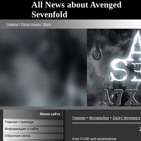
All News about Avenged
Sevenfold
Главная
|
Регистрация
|
Вход
Меню сайта
Главная
»
Фотоальбом
»
Zacky Vengeance
Главная страница
Информация о сайте
Обратная связь
from FUSE and deathbatnew