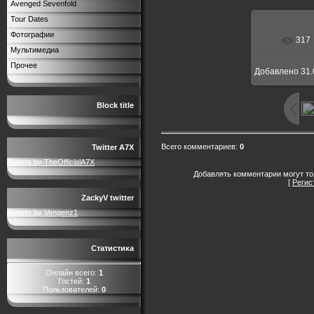
Avenged Sevenfold
Tour Dates
Фотографии
317
Мультимедиа
Прочее
Добавлено
31.
Block title
Всего комментариев
:
0
Twitter A7X
Tweets by TheOfficialA7X
Добавлять комментарии могут то
[
Регис
ZackyV twitter
Tweets by Vengenz1
Статистика
Онлайн всего:
1
Гостей:
1
Пользователей:
0