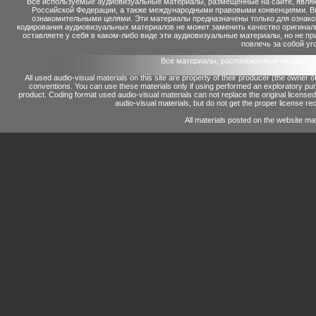
Все используемые аудиовизуальные материалы, размещенные на сайте, являю
Российской Федерации, а также международными правовыми конвенциями. Вы 
ознакомительными целями. Эти материалы предназначены только для ознако
кодирования аудиовизуальных материалов не может заменить качество оригинал
оставляете у себя в каком-либо виде эти аудиовизуальные материалы, но не п
повлечь за собой уг
Все материалы, расположенные на сайте 
All used audio-visual materials on this site are property of their producer (the owner 
conventions.
You can use these materials only if using performed an exploratory p
product.
Coding format used audio-visual materials can not replace the original license
audio-visual materials, but do not get the proper license reco
All materials posted on the website ma