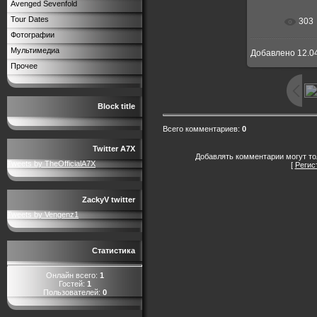
Avenged Sevenfold
Tour Dates
303
Фотографии
Мультимедиа
Добавлено
12.0
Прочее
Block title
Всего комментариев
:
0
Twitter A7X
Добавлять комментарии могут то
Tweets by TheOfficialA7X
[
Регис
ZackyV twitter
Tweets by Vengenz1
Статистика
Онлайн всего:
1
Гостей:
1
Пользователей:
0