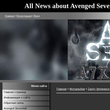
All News about Avenged Seve
Главная
|
Регистрация
|
Вход
Меню сайта
Главная
»
Фотоальбом
»
Zacky Vengeance
Главная страница
Информация о сайте
Обратная связь
Avenged Sevenfold