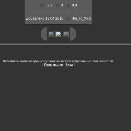
370
0
0.0
В реальном размере
1280x1024
Добавлено
13.04.2010
The_R_XXX
/ 185.9Kb
Добавлять комментарии могут только зарегистрированные пользователи.
[
Регистрация
|
Вход
]