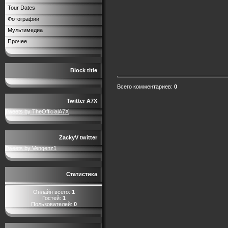
Tour Dates
Фотографии
Мультимедиа
Прочее
Block title
Всего комментариев
:
0
Twitter A7X
Tweets by TheOfficialA7X
ZackyV twitter
Tweets by Vengenz1
Статистика
Онлайн всего:
1
Гостей:
1
Пользователей:
0