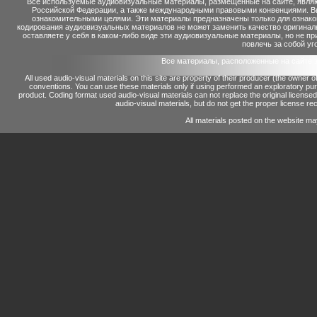
Все используемые аудиовизуальные материалы, размещенные на сайте, являю
Российской Федерации, а также международными правовыми конвенциями. Вы 
ознакомительными целями. Эти материалы предназначены только для ознако
кодирования аудиовизуальных материалов не может заменить качество оригинал
оставляете у себя в каком-либо виде эти аудиовизуальные материалы, но не п
повлечь за собой уг
Все материалы, расположенные на сайте 
All used audio-visual materials on this site are property of their producer (the owner 
conventions.
You can use these materials only if using performed an exploratory p
product.
Coding format used audio-visual materials can not replace the original license
audio-visual materials, but do not get the proper license reco
All materials posted on the website ma