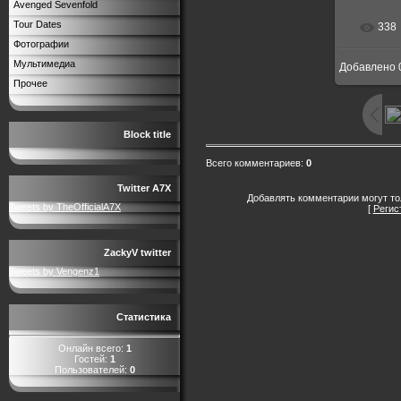
Avenged Sevenfold
Tour Dates
338
В р
Фотографии
Мультимедиа
Добавлено
385x
Прочее
Block title
Всего комментариев
:
0
Twitter A7X
Добавлять комментарии могут то
Tweets by TheOfficialA7X
[
Регис
ZackyV twitter
Tweets by Vengenz1
Статистика
Онлайн всего:
1
Гостей:
1
Пользователей:
0